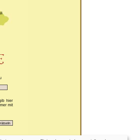
li
u
ib hier
mmer mit