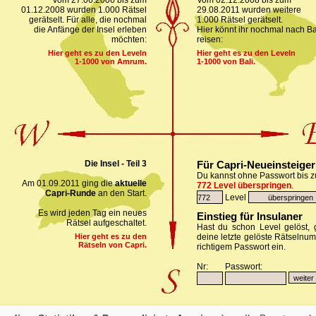
Vom 27.06.2006 bis zum
Vom 02.12.2008 bis zum
01.12.2008 wurden 1.000 Rätsel
29.08.2011 wurden weitere
gerätselt. Für alle, die nochmal
1.000 Rätsel gerätselt.
die Anfänge der Insel erleben
Hier könnt ihr nochmal nach Ba
möchten:
reisen:
Hier geht es zu den Leveln
Hier geht es zu den Leveln
1-1000 von Amrum.
1-1000 von Bali.
Die Insel - Teil 3
Für Capri-Neueinsteiger
Du kannst ohne Passwort bis z
Am 01.09.2011 ging die
aktuelle
772 Level überspringen
.
Capri-Runde
an den Start.
Level
Es wird jeden Tag ein neues
Einstieg für Insulaner
Rätsel aufgeschaltet.
Hast du schon Level gelöst, g
Hier geht es zu den
deine letzte gelöste Rätselnu
Rätseln von Capri.
richtigem Passwort ein.
Nr:
Passwort: