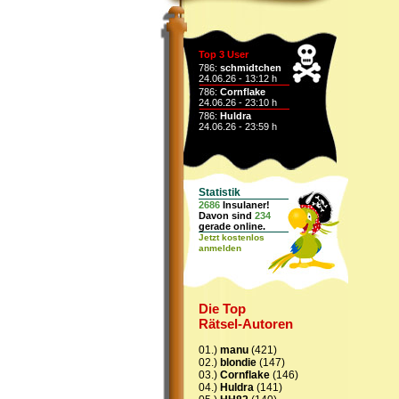
Top 3 User
786:
schmidtchen
24.06.26 - 13:12 h
786:
Cornflake
24.06.26 - 23:10 h
786:
Huldra
24.06.26 - 23:59 h
Statistik
2686
Insulaner!
Davon sind
234
gerade online.
Jetzt kostenlos
anmelden
Die Top
Rätsel-Autoren
01.)
manu
(421)
02.)
blondie
(147)
03.)
Cornflake
(146)
04.)
Huldra
(141)