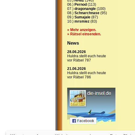
05.)
HH82
(140)
06.)
Pernod
(113)
07.)
dragonangle
(100)
08.)
Schnarchnase
(95)
09.)
Sumajale
(87)
10.)
mrsmiez
(83)
» Mehr anzeigen.
» Rätsel einsenden.
News
28.06.2026
Huldra stellt euch heute
vor Rätsel 787
21.06.2026
Huldra stellt euch heute
vor Rätsel 786