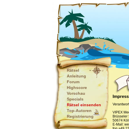
Rätsel
Anleitung
Forum
Highscore
Vorschau
Impres
Specials
Verantwortl
Rätsel einsenden
Top-Autoren
VIPEX Me
Registrierung
Brüsseler 
50674 Köl
E-Mail: w
fon +49 2