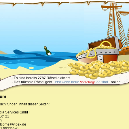
Es sind bereits
2787
Rätsel aktiviert.
Das nächste Rätsel geht
- erst wenn neue
da sind -
online.
Vorschläge
sum
ich für den Inhalt dieser Seiten:
dia Services GmbH
Str. 21
n
elcome@vipex.de
21 992255-0