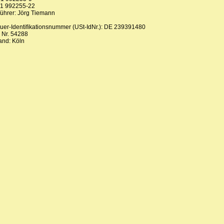
21 992255-22
führer: Jörg Tiemann
uer-Identifikationsnummer (USt-IdNr.): DE 239391480
 Nr. 54288
and: Köln