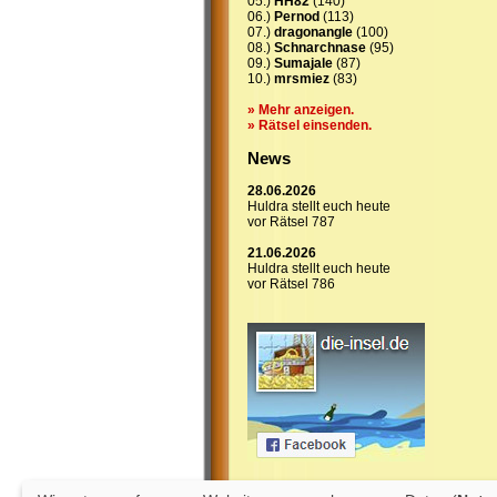
05.)
HH82
(140)
06.)
Pernod
(113)
07.)
dragonangle
(100)
08.)
Schnarchnase
(95)
09.)
Sumajale
(87)
10.)
mrsmiez
(83)
» Mehr anzeigen.
» Rätsel einsenden.
News
28.06.2026
Huldra stellt euch heute
vor Rätsel 787
21.06.2026
Huldra stellt euch heute
vor Rätsel 786