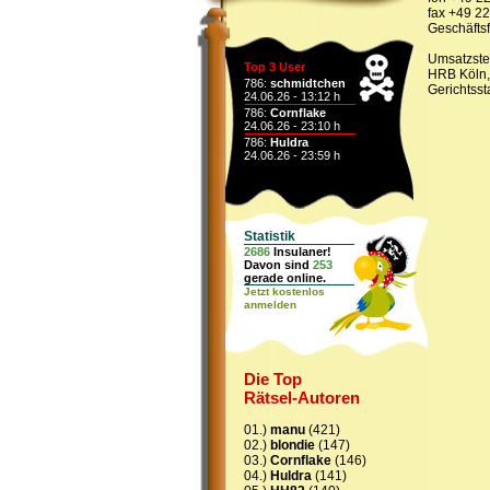
fax +49 2
Geschäfts
Umsatzste
Top 3 User
HRB Köln,
786:
schmidtchen
Gerichtsst
24.06.26 - 13:12 h
786:
Cornflake
24.06.26 - 23:10 h
786:
Huldra
24.06.26 - 23:59 h
Statistik
2686
Insulaner!
Davon sind
253
gerade online.
Jetzt kostenlos
anmelden
Die Top
Rätsel-Autoren
01.)
manu
(421)
02.)
blondie
(147)
03.)
Cornflake
(146)
04.)
Huldra
(141)