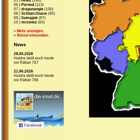
05.)
HH82
(140)
06.)
Pernod
(113)
07.)
dragonangle
(100)
08.)
Schnarchnase
(95)
09.)
Sumajale
(87)
10.)
mrsmiez
(83)
» Mehr anzeigen.
» Rätsel einsenden.
News
28.06.2026
Huldra stellt euch heute
vor Rätsel 787
21.06.2026
Huldra stellt euch heute
vor Rätsel 786