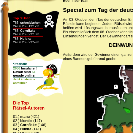
Euer Insel-Team
Special zum Tag der deut
Top 3 User
Am 03. Oktober, dem Tag der deutschen Einh
786:
schmidtchen
Rätseln kann beginnen. Jedem Rätsel wird
24.06.26 - 13:12 h
heißen wird: Lösungswort herausfinden un
786:
Cornflake
Bis einschließlich dem 08. Oktober könnt i
24.06.26 - 23:10 h
Einsendungen verlost. Der Gewinner darf s
786:
Huldra
24.06.26 - 23:59 h
DEINWUNS
Außerdem wird der Gewinner einen ganzen M
eines Banners gebührend geehrt.
Statistik
2686
Insulaner!
Davon sind
54
gerade online.
Jetzt kostenlos
anmelden
Die Top
Rätsel-Autoren
01.)
manu
(421)
02.)
blondie
(147)
03.)
Cornflake
(146)
04.)
Huldra
(141)