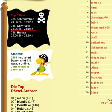
2.
morticia
3.
chris
4.
tolot
Top 3 User
5.
Sternchenw76
786:
schmidtchen
24.06.26 - 13:12 h
6.
ItsMe
786:
Cornflake
7.
dreamcatcher98
24.06.26 - 23:10 h
786:
Huldra
8.
wolle
24.06.26 - 23:59 h
9.
Steffi
10.
zuckerkoma
11.
Schnarchnase
12.
fuchs
Statistik
2686
Insulaner!
13.
dragonangle
Davon sind
239
14.
franky
gerade online.
Jetzt kostenlos
15.
Alexa
anmelden
16.
soopay
17.
Naseweis
18.
nightmare
Die Top
19.
lüntje
Rätsel-Autoren
20.
Manu
01.)
manu
(421)
Sei
02.)
blondie
(147)
21
22
23
03.)
Cornflake
(146)
04.)
Huldra
(141)