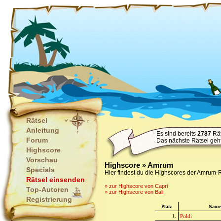
Rätsel
Anleitung
Es sind bereits
2787
Rät
Forum
Das nächste Rätsel geh
Highscore
Vorschau
Highscore » Amrum
Specials
Hier findest du die Highscores der Amrum-R
Rätsel einsenden
» zur Highscore von Capri
Top-Autoren
» zur Highscore von Bali
Registrierung
Platz
Name
1.
Poldi