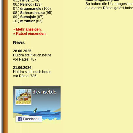
05.)
HH82
(140)
So haben die User abgestimm
06.)
Pernod
(113)
die dieses Rätsel gelöst habe
07.)
dragonangle
(100)
08.)
Schnarchnase
(95)
09.)
Sumajale
(87)
10.)
mrsmiez
(83)
» Mehr anzeigen.
» Rätsel einsenden.
News
28.06.2026
Huldra stellt euch heute
vor Rätsel 787
21.06.2026
Huldra stellt euch heute
vor Rätsel 786