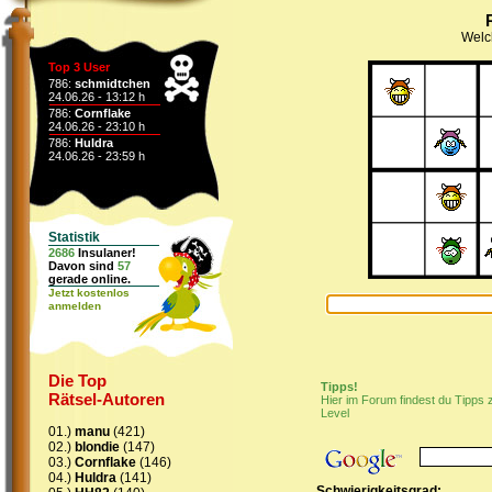
Welch
Top 3 User
786:
schmidtchen
24.06.26 - 13:12 h
786:
Cornflake
24.06.26 - 23:10 h
786:
Huldra
24.06.26 - 23:59 h
Statistik
2686
Insulaner!
Davon sind
57
gerade online.
Jetzt kostenlos
anmelden
Die Top
Tipps!
Rätsel-Autoren
Hier im Forum findest du Tipps
Level
01.)
manu
(421)
02.)
blondie
(147)
03.)
Cornflake
(146)
04.)
Huldra
(141)
Schwierigkeitsgrad: