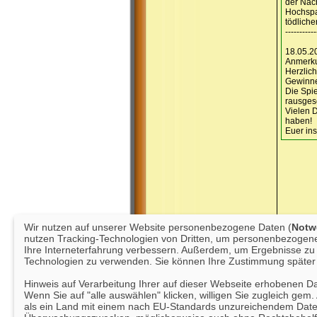
der Nach
Hochspa
tödliche
-----------
18.05.2
Anmerku
Herzlich
Gewinne
Die Spi
rausgesc
Vielen D
haben!
Euer ins
Wir nutzen auf unserer Website personenbezogene Daten (
Notwe
nutzen Tracking-Technologien von Dritten, um personenbezogene 
Ihre Interneterfahrung verbessern. Außerdem, um Ergebnisse zu m
Technologien zu verwenden. Sie können Ihre Zustimmung später 
Hinweis auf Verarbeitung Ihrer auf dieser Webseite erhobenen D
Wenn Sie auf "alle auswählen" klicken, willigen Sie zugleich gem
als ein Land mit einem nach EU-Standards unzureichendem Daten