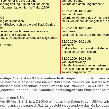
t von einer Brücke auf eine
von Leontideus:
nnungsleitung uriniert hat und einen
"Wurde der Mann umgebracht?"
n Stromschlag erlitten hat? Mary2706"
---------------------------------------
12.05.2009- 18:08 Uhr
von Leontideus:
009
"Wurde er während des Urinierens i
ng der Redaktion:
Natur von einem Tier angefallen, da
en Glückwunsch an die drei Black-Stories
r!
12.05.2009- 18:42 Uhr
ele werden noch diese Woche an euch
von Stesa:
hickt! Viel Spaß damit!
"War noch jemand am Tod des Manne
ank auch an all die andern, die mitgerätselt
12.05.2009- 20:01 Uhr
el-Team :)
von tolot:
"hat er vileicht auf ein stromkabel ur
bekam einen stromschlag?"
13.05.2009- 16:03 Uhr
vonLilyofthevalley:
"Hat der Mann evtl. im betrunkenen
in Pissoir uriniert sondern in eine 
so was dergleichen ?"
ndige, Statistiken & Personalisierte Anzeigen
) um Ihr Benutzererl
13.05.2009- 16:09 Uhr
Daten zu verarbeiten und um ein Nutzerprofil zu erstellen. Auf diese 
von elefele04:
essen oder den Inhalt unserer Website abzustimmen. Da wir Ihre Priva
"Wurde der Mann beim Urinieren vo
getroffen?"
jederzeit über den
Link "Cookie-Einstellungen"
am Ende jeder Seite
13.05.2009- 17:54 Uhr
aten in den USA:
von Leontideus:
. Art. 49 Abs. 1 S. 1 lit. a DSGVO ein, dass Ihre Daten in den USA ve
"Hat der Mann auf einen elektrisch
schutzniveau eingeschätzt. Es besteht insbesondere das Risiko, dass
Weidenzaun uriniert und hat dabei 