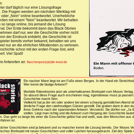
n:
ler darf täglich nur eine Lösungsfrage
. Die Fragen werden am nächsten Werktag mit
 oder „Nein“ online beantwortet. Unerhebliche
den mit einem "Nein" beantwortet. Wir behalten
 so lange online, bis jemand die Lösung
hat. Der Erste bekommt dann das Black-Stories
lnehmen darf nur, wer die Geschichte vorher nicht
nn der Eindruck entsteht, die Geschichte ist
pieler bereits vorher bekannt, behalten wir uns
piel nur an die ehrlichen Mitratenden zu verlosen.
schichte schon mit der ersten Frage löst, wird
iert. Viel Spaß!
re Antworten an:
flaschenpost(at)die-insel.de
Ein nackter Mann liegt tot am Fuße eines Berges. In der Hand ein Streichho
Wer kennt die blutige Antwort?
Morbide Rätselstories jetzt als unterhaltsames Brettspiel vom Moses Verlag.
So absurd diese Frage auch erscheinen mag, irgendetwas muss ja passiert 
Geschichte macht Sinn.
Vielleicht hat ja der ein oder andere bei einem schaurig gemütlichen Abend d
ähnliche Frage den ratefreudigen Gästen gestellt. Die graben dann in den 
ihres Gehirns nach der spannenden Antwort. Verzwickt: Sie dürfen nur „Ja 
stellen. Liegt man richtig und die Antwort zum Hergang der Geschichte lautet
en. Das geht so lange bis einer die Geschichte gelöst hat und weiß, was den Menschen aus
fahren ist.
olcher Geschichten sind ja bekannt und so mancher kennt die Lösung bereits. Der Moses Ve
isches Brettspiel mit neuen Geschichten und voller Leichen herausgebracht. Ziel des Spiels is