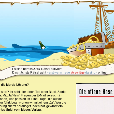
Es sind bereits
2787
Rätsel aktiviert.
Das nächste Rätsel geht
- erst wenn neue
da sind -
online.
Vorschläge
 die Mords-Lösung?
siert? Ihr seht hier einen Teil einer Black-Stories
. Mit „Ja/Nein“ Fragen per E-Mail versucht ihr
nden, was passiert ist. Eine Frage, die auf die
pur führt, beantworten wir mit einem „Ja“. Wer die
ösung zuerst herausgefunden hat,
gewinnt ein
ries-Spiel vom Moses Verlag.