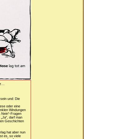
lz…
sein und: Die
iese oder eine
dunklen Windungen
& Nein“-Fragen
 „Ja“, darf man
 den Geschichten
rlag hat aber nun
t es, so viele