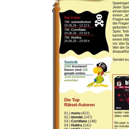
Spielregel
Jeder Spie
einsenden
einem „Ja“
Top 3 User
Fragen wer
786:
schmidtchen
die Fragen
24.06.26 - 13:12 h
gefunden 
786:
Cornflake
Spiel. Tei
24.06.26 - 23:10 h
kannte. We
786:
Huldra
einem Mits
24.06.26 - 23:59 h
vor, das S
Wer die Ge
disqualifiz
Sendet eu
Statistik
2686
Insulaner!
Davon sind
220
gerade online.
Jetzt kostenlos
anmelden
Die Top
Rätsel-Autoren
weiter rat
01.)
manu
(421)
übles wider
02.)
blondie
(147)
03.)
Cornflake
(146)
Ein paar s
04.)
Huldra
(141)
ein mörder