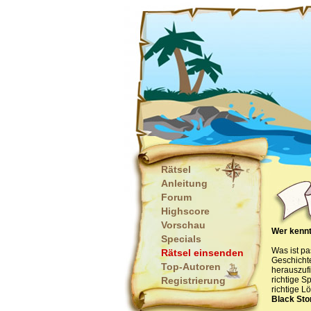
Rätsel
Anleitung
Forum
Highscore
Vorschau
Wer kennt
Specials
Was ist pas
Rätsel einsenden
Geschichte
Top-Autoren
herauszufi
Registrierung
richtige S
richtige L
Black Sto