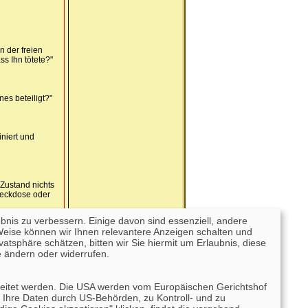
n der freien
ss Ihn tötete?"
s beteiligt?"
iniert und
 Zustand nichts
Steckdose oder
ebnis zu verbessern. Einige davon sind essenziell, andere
Weise können wir Ihnen relevantere Anzeigen schalten und
tsphäre schätzen, bitten wir Sie hiermit um Erlaubnis, diese
m Blitz
 ändern oder widerrufen.
rarbeitet werden. Die USA werden vom Europäischen Gerichtshof
 geladenen
 Ihre Daten durch US-Behörden, zu Kontroll- und zu
einen Schlag