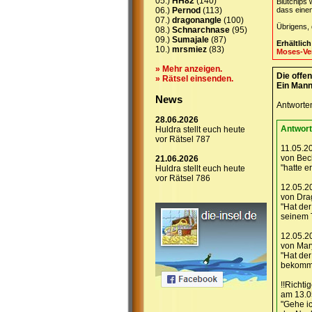
05.)
HH82
(140)
Blutchips
06.)
Pernod
(113)
dass eine
07.)
dragonangle
(100)
Übrigens,
08.)
Schnarchnase
(95)
09.)
Sumajale
(87)
Erhältlic
10.)
mrsmiez
(83)
Moses-Ve
» Mehr anzeigen.
Die offe
» Rätsel einsenden.
Ein Mann
News
Antworte
28.06.2026
Antwort
Huldra stellt euch heute
vor Rätsel 787
11.05.2
von Bec
21.06.2026
"hatte er
Huldra stellt euch heute
vor Rätsel 786
12.05.2
von Dra
"Hat der
seinem T
12.05.2
von Mar
"Hat de
bekomm
!!Richti
am 13.0
"Gehe i