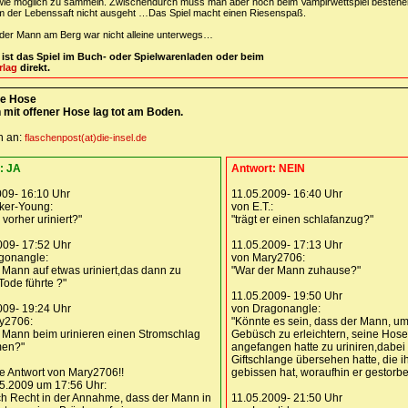
 wie möglich zu sammeln. Zwischendurch muss man aber noch beim Vampirwettspiel bestehe
m der Lebenssaft nicht ausgeht …Das Spiel macht einen Riesenspaß.
 der Mann am Berg war nicht alleine unterwegs…
h ist das Spiel im Buch- oder Spielwarenladen oder beim
rlag
direkt.
ne Hose
 mit offener Hose lag tot am Boden.
n an:
flaschenpost(at)die-insel.de
: JA
Antwort: NEIN
009- 16:10 Uhr
11.05.2009- 16:40 Uhr
ker-Young:
von E.T.:
 vorher uriniert?"
"trägt er einen schlafanzug?"
009- 17:52 Uhr
11.05.2009- 17:13 Uhr
gonangle:
von Mary2706:
 Mann auf etwas uriniert,das dann zu
"War der Mann zuhause?"
ode führte ?"
11.05.2009- 19:50 Uhr
009- 19:24 Uhr
von Dragonangle:
y2706:
"Könnte es sein, dass der Mann, um
r Mann beim urinieren einen Stromschlag
Gebüsch zu erleichtern, seine Hose 
en?"
angefangen hatte zu uriniren,dabei
Giftschlange übersehen hatte, die 
ge Antwort von Mary2706!!
gebissen hat, woraufhin er gestorben
5.2009 um 17:56 Uhr:
ch Recht in der Annahme, dass der Mann in
11.05.2009- 21:50 Uhr