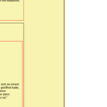
n und aufpassen,
 sich an einem
geöffnet hatte,
 eine
ihn dann
 ist."