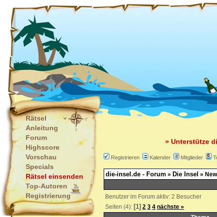
Rätsel
Anleitung
Forum
» Unterstütze d
Highscore
Vorschau
Registrieren
Kalender
Mitglieder
T
Specials
die-insel.de - Forum
Die Insel
»
» New
Rätsel einsenden
Top-Autoren
Registrierung
Benutzer im Forum aktiv: 2 Besucher
[1]
Seiten (4):
2
3
4
nächste »