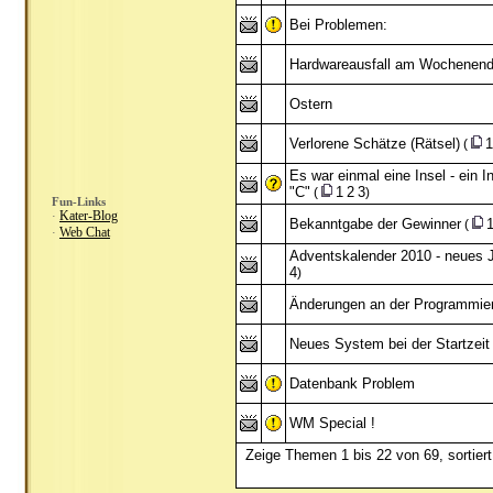
Bei Problemen:
Hardwareausfall am Wochenen
Ostern
Verlorene Schätze (Rätsel)
1
(
Es war einmal eine Insel - ein 
"C"
1
2
3
(
)
Fun-Links
Kater-Blog
·
Bekanntgabe der Gewinner
(
Web Chat
·
Adventskalender 2010 - neues J
4
)
Änderungen an der Programmie
Neues System bei der Startzeit
Datenbank Problem
WM Special !
Zeige Themen 1 bis 22 von 69, sortier