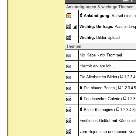
Thema
Ankündigungen & wichtige Themen
Ankündigung:
Rätsel einsch
Wichtig:
Umfrage:
Passbilders
Wichtig:
Bilder-Upload
Themen
Nix Kabel - nix Trommel
Hiermit erkläre ich ...
Die Allerbesten Bilder
1
2
3
4
(
Die blauen Perlen
1
2
3
4
5
(
Feedbaecker-Galerie
1
2
3
(
Bilder themagics
1
2
3
4
5
(
)
Festliches Geläut mit Käsegloc
vom Bojenfisch und seinen Ku