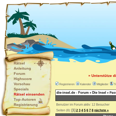
Rätsel
Anleitung
Forum
» Unterstütze d
Highscore
Vorschau
Registrieren
Kalender
Mitglieder
T
Specials
die-insel.de - Forum
Die Insel
»
» Pass
Rätsel einsenden
Top-Autoren
Registrierung
Benutzer im Forum aktiv: 12 Besucher
[1]
Seiten (8):
2
3
4
5
6
7
8
nächste »