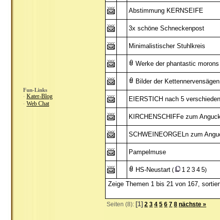
Abstimmung KERNSEIFE
3x schöne Schneckenpost
Minimalistischer Stuhlkreis
Werke der phantastic morons
Bilder der Kettennervensägen
Fun-Links
Kater-Blog
·
EIERSTICH nach 5 verschieden
Web Chat
·
KIRCHENSCHIFFe zum Anguc
SCHWEINEORGELn zum Angu
Pampelmuse
HS-Neustart
1
2
3
4
5
(
)
Zeige Themen 1 bis 21 von 167, sortie
[1]
Seiten (8):
2
3
4
5
6
7
8
nächste »