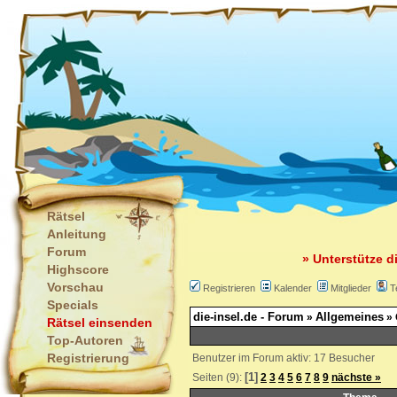
Rätsel
Anleitung
Forum
» Unterstütze d
Highscore
Vorschau
Registrieren
Kalender
Mitglieder
T
Specials
die-insel.de - Forum
Allgemeines
»
» 
Rätsel einsenden
Top-Autoren
Registrierung
Benutzer im Forum aktiv: 17 Besucher
[1]
Seiten (9):
2
3
4
5
6
7
8
9
nächste »