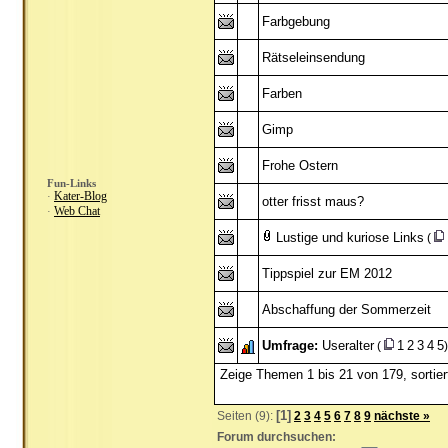
Farbgebung
Rätseleinsendung
Farben
Gimp
Frohe Ostern
Fun-Links
Kater-Blog
·
otter frisst maus?
Web Chat
·
Lustige und kuriose Links
(
Tippspiel zur EM 2012
Abschaffung der Sommerzeit
Umfrage:
Useralter
1
2
3
4
5
(
)
Zeige Themen 1 bis 21 von 179, sortie
[1]
Seiten (9):
2
3
4
5
6
7
8
9
nächste »
Forum durchsuchen: