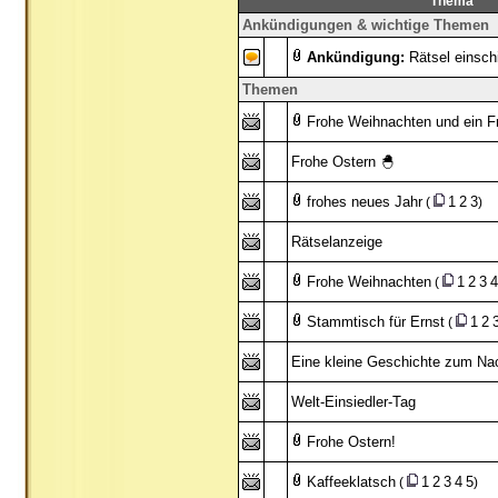
Thema
Ankündigungen & wichtige Themen
Ankündigung:
Rätsel einsch
Themen
Frohe Weihnachten und ein F
Frohe Ostern 🐣
frohes neues Jahr
1
2
3
(
)
Rätselanzeige
Frohe Weihnachten
1
2
3
4
(
Stammtisch für Ernst
1
2
(
Eine kleine Geschichte zum N
Welt-Einsiedler-Tag
Frohe Ostern!
Kaffeeklatsch
1
2
3
4
5
(
)