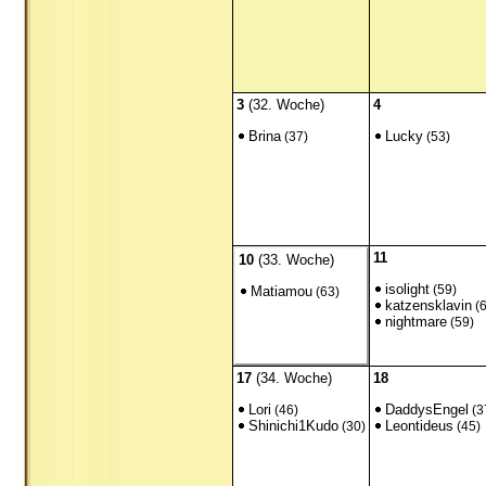
3
(32. Woche)
4
Brina
Lucky
(37)
(53)
11
10
(33. Woche)
isolight
(59)
Matiamou
(63)
katzensklavin
(6
nightmare
(59)
17
(34. Woche)
18
Lori
DaddysEngel
(46)
(3
Shinichi1Kudo
Leontideus
(30)
(45)