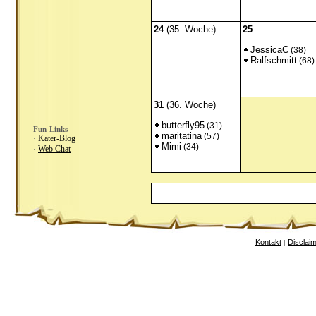
24
(35. Woche)
25
JessicaC
(38)
Ralfschmitt
(68)
31
(36. Woche)
butterfly95
(31)
Fun-Links
maritatina
(57)
Kater-Blog
·
Mimi
(34)
Web Chat
·
Kontakt
Disclai
|