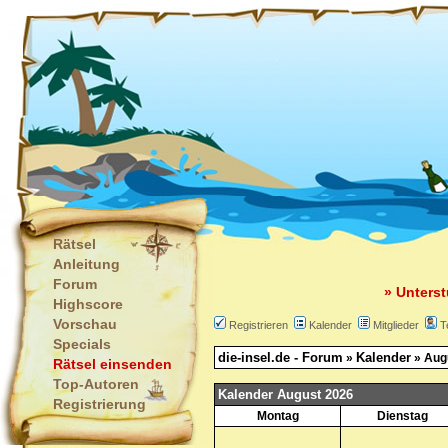
Rätsel
Anleitung
Forum
» Unterst
Highscore
Vorschau
Registrieren
Kalender
Mitglieder
T
Specials
die-insel.de - Forum
Kalender
»
» Aug
Rätsel einsenden
Top-Autoren
Kalender August 2026
Registrierung
Montag
Dienstag