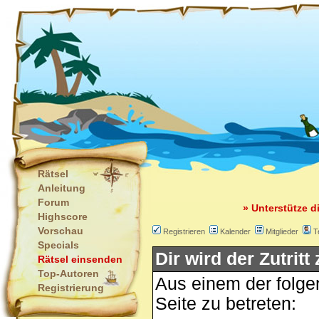
Rätsel
Anleitung
Forum
» Unterstütze d
Highscore
Vorschau
Registrieren
Kalender
Mitglieder
T
Specials
Dir wird der Zutritt
Rätsel einsenden
Top-Autoren
Aus einem der folgen
Registrierung
Seite zu betreten: