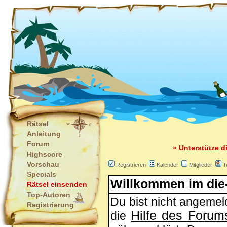
Rätsel
Anleitung
Forum
» Unterstütze d
Highscore
Vorschau
Registrieren
Kalender
Mitglieder
T
Specials
Willkommen im die-
Rätsel einsenden
Top-Autoren
Du bist nicht angemeld
Registrierung
Hilfe des Forum
die