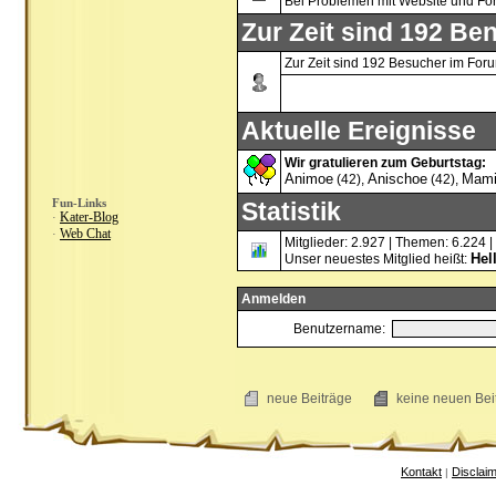
Bei Problemen mit Website und Fo
Zur Zeit sind 192 Ben
Zur Zeit sind 192 Besucher im For
Aktuelle Ereignisse
Wir gratulieren zum Geburtstag:
Animoe
Anischoe
Mami
(42),
(42),
Fun-Links
Statistik
Kater-Blog
·
Web Chat
·
Mitglieder: 2.927 | Themen: 6.224 |
Hel
Unser neuestes Mitglied heißt:
Anmelden
Benutzername:
neue Beiträge
keine neuen B
Kontakt
Disclai
|