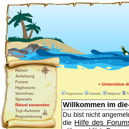
Rätsel
Anleitung
Forum
» Unterstütze d
Highscore
Vorschau
Registrieren
Kalender
Mitglieder
T
Specials
Willkommen im die-
Rätsel einsenden
Top-Autoren
Du bist nicht angemeld
Registrierung
Hilfe des Forum
die