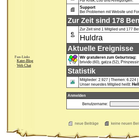
Für Kritik, Lob und Anregungen.
Support
Bei Problemen mit Website und Fo
Zur Zeit sind 178 Ben
Zur Zeit sind 1 Mitglied und 177 
Huldra
Aktuelle Ereignisse
Fun-Links
Wir gratulieren zum Geburtstag:
Kater-Blog
·
brivido
gatza
Prinzessi
(60),
(52),
Web Chat
·
Statistik
Mitglieder: 2.927 | Themen: 6.224 |
Hel
Unser neuestes Mitglied heißt:
Anmelden
Benutzername:
neue Beiträge
keine neuen B