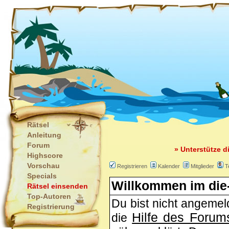
Rätsel
Anleitung
Forum
» Unterstütze d
Highscore
Vorschau
Registrieren
Kalender
Mitglieder
T
Specials
Willkommen im die-
Rätsel einsenden
Top-Autoren
Du bist nicht angemeld
Registrierung
Hilfe des Forum
die