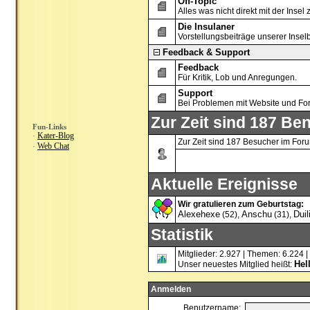
Off-Topic
Alles was nicht direkt mit der Insel 
Die Insulaner
Vorstellungsbeiträge unserer Inse
Feedback & Support
Feedback
Für Kritik, Lob und Anregungen.
Support
Bei Problemen mit Website und Fo
Zur Zeit sind 187 Ben
Fun-Links
Kater-Blog
·
Zur Zeit sind 187 Besucher im For
Web Chat
·
Aktuelle Ereignisse
Wir gratulieren zum Geburtstag:
Alexehexe
Anschu
Duil
(52),
(31),
Statistik
Mitglieder: 2.927 | Themen: 6.224 |
Hel
Unser neuestes Mitglied heißt:
Anmelden
Benutzername: