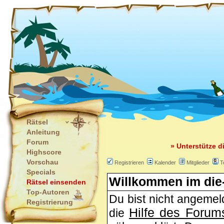
Rätsel
Anleitung
Forum
» Unterstütze d
Highscore
Vorschau
Registrieren
Kalender
Mitglieder
T
Specials
Willkommen im die-
Rätsel einsenden
Top-Autoren
Du bist nicht angemeld
Registrierung
Hilfe des Forum
die