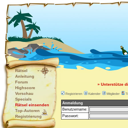
Rätsel
Anleitung
Forum
» Unterstütze d
Highscore
Vorschau
Registrieren
Kalender
Mitglieder
T
Specials
Anmeldung
Rätsel einsenden
Benutzername:
Top-Autoren
Passwort:
Registrierung