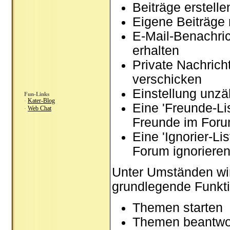
Beiträge erstel
Eigene Beiträge 
E-Mail-Benachri
erhalten
Private Nachrich
verschicken
Einstellung unzä
Fun-Links
Kater-Blog
·
Eine 'Freunde-Li
Web Chat
·
Freunde im Foru
Eine 'Ignorier-Li
Forum ignoriere
Unter Umständen wir
grundlegende Funkti
Themen starten
Themen beantwo