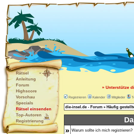
Rätsel
Anleitung
Forum
» Unterstütze d
Highscore
Vorschau
Registrieren
Kalender
Mitglieder
T
Specials
die-insel.de - Forum
Häufig gestell
»
Rätsel einsenden
Top-Autoren
Da
Registrierung
»
Warum sollte ich mich registrieren?