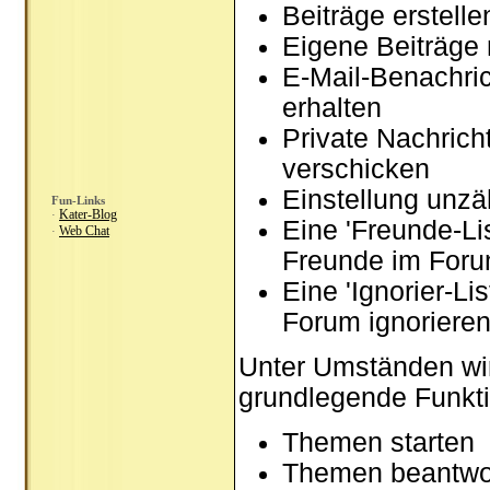
Beiträge erstel
Eigene Beiträge 
E-Mail-Benachri
erhalten
Private Nachrich
verschicken
Einstellung unzä
Fun-Links
Kater-Blog
·
Eine 'Freunde-Li
Web Chat
·
Freunde im Foru
Eine 'Ignorier-Li
Forum ignoriere
Unter Umständen wir
grundlegende Funkti
Themen starten
Themen beantwo