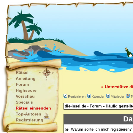
Rätsel
Anleitung
Forum
» Unterstütze d
Highscore
Vorschau
Registrieren
Kalender
Mitglieder
T
Specials
die-insel.de - Forum
Häufig gestell
»
Rätsel einsenden
Top-Autoren
Da
Registrierung
»
Warum sollte ich mich registrieren?