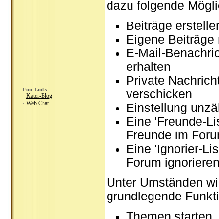
dazu folgende Mögli
Beiträge erstel
Eigene Beiträge 
E-Mail-Benachri
erhalten
Private Nachrich
Fun-Links
verschicken
Kater-Blog
·
Web Chat
·
Einstellung unzä
Eine 'Freunde-Li
Freunde im Foru
Eine 'Ignorier-Li
Forum ignoriere
Unter Umständen wir
grundlegende Funkti
Themen starten