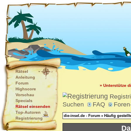
Rätsel
Anleitung
Forum
» Unterstütze d
Highscore
Vorschau
Registr
Specials
Suchen
FAQ
Foren
Rätsel einsenden
Top-Autoren
die-insel.de - Forum
Häufig gestell
»
Registrierung
Da