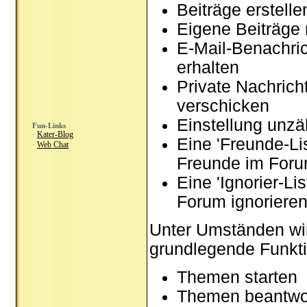
Beiträge erstel
Eigene Beiträge 
E-Mail-Benachri
erhalten
Private Nachrich
verschicken
Einstellung unzä
Fun-Links
Kater-Blog
·
Eine 'Freunde-Li
Web Chat
·
Freunde im Foru
Eine 'Ignorier-Li
Forum ignoriere
Unter Umständen wir
grundlegende Funkti
Themen starten
Themen beantwo