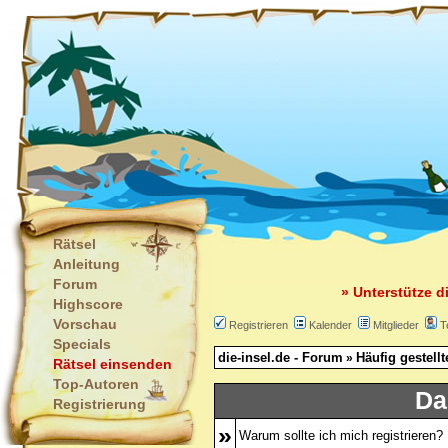
Rätsel
Anleitung
Forum
» Unterstütze d
Highscore
Vorschau
Registrieren
Kalender
Mitglieder
T
Specials
die-insel.de - Forum
Häufig gestell
»
Rätsel einsenden
Top-Autoren
Da
Registrierung
»
Warum sollte ich mich registrieren?