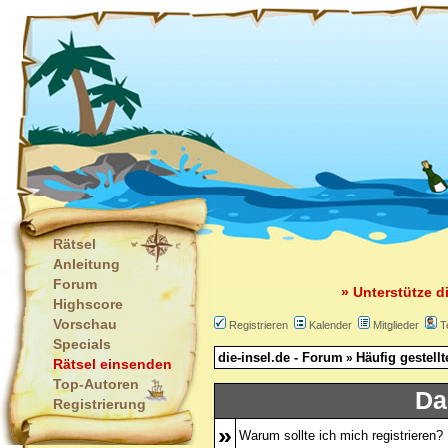
Rätsel
Anleitung
Forum
» Unterstütze d
Highscore
Vorschau
Registrieren
Kalender
Mitglieder
T
Specials
die-insel.de - Forum
Häufig gestell
»
Rätsel einsenden
Top-Autoren
Da
Registrierung
»
Warum sollte ich mich registrieren?