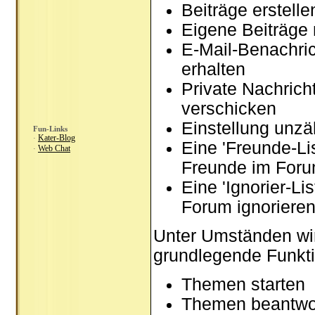
Beiträge erstel
Eigene Beiträge 
E-Mail-Benachri
erhalten
Private Nachrich
verschicken
Einstellung unzä
Fun-Links
Kater-Blog
·
Eine 'Freunde-Li
Web Chat
·
Freunde im Foru
Eine 'Ignorier-Li
Forum ignoriere
Unter Umständen wir
grundlegende Funkti
Themen starten
Themen beantwo