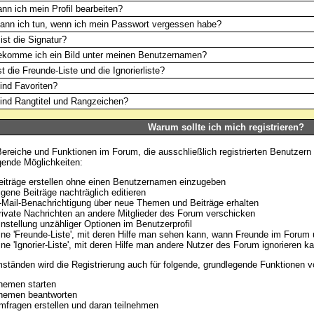
nn ich mein Profil bearbeiten?
ann ich tun, wenn ich mein Passwort vergessen habe?
ist die Signatur?
ekomme ich ein Bild unter meinen Benutzernamen?
t die Freunde-Liste und die Ignorierliste?
ind Favoriten?
ind Rangtitel und Rangzeichen?
Warum sollte ich mich registrieren?
Bereiche und Funktionen im Forum, die ausschließlich registrierten Benutzern 
gende Möglichkeiten:
eiträge erstellen ohne einen Benutzernamen einzugeben
igene Beiträge nachträglich editieren
-Mail-Benachrichtigung über neue Themen und Beiträge erhalten
rivate Nachrichten an andere Mitglieder des Forum verschicken
instellung unzähliger Optionen im Benutzerprofil
ine 'Freunde-Liste', mit deren Hilfe man sehen kann, wann Freunde im Forum 
ine 'Ignorier-Liste', mit deren Hilfe man andere Nutzer des Forum ignorieren k
ständen wird die Registrierung auch für folgende, grundlegende Funktionen v
hemen starten
hemen beantworten
mfragen erstellen und daran teilnehmen