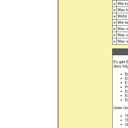
»
Wie ka
»
Was k
»
Wofür 
»
Wie b
»
Was is
»
Was s
»
Was s
Es gibt 
dazu fol
B
E
E
P
E
E
E
Unter Um
T
T
U