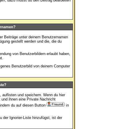
gen, dazu musst du den Beitrag bearbeiten
ernamen?
ner Beiträge unter deinem Benutzernamen
ügung gestellt werden und die, die du
wendung von Benutzerbildern erlaubt haben,
t.
 eigenes Benutzerbild von deinem Computer
ste?
, auflisten und speichern. Wenn du
hier
 und ihnen eine Private Nachricht
 indem du auf diesen Button
in
der Ignorier-Liste hinzufügst, ist der