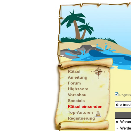
Rätsel
Anleitung
Forum
Highscore
Vorschau
Registri
Specials
die-inse
Rätsel einsenden
Top-Autoren
Registrierung
»
Warum 
»
Werde