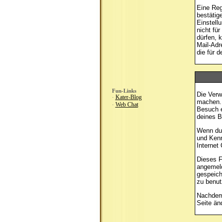
Eine Reg
bestätig
Einstell
nicht fü
dürfen, 
Mail-Adr
die für 
Fun-Links
Die Verw
Kater-Blog
·
machen. 
Web Chat
·
Besuch e
deines B
Wenn du 
und Kenn
Internet 
Dieses F
angemeld
gespeich
zu benut
Nachdem 
Seite
änd