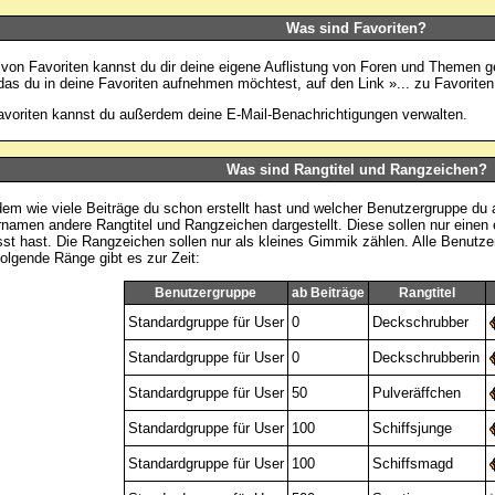
Was sind Favoriten?
e von Favoriten kannst du dir deine eigene Auflistung von Foren und Themen g
as du in deine Favoriten aufnehmen möchtest, auf den Link »... zu Favoriten
avoriten
kannst du außerdem deine E-Mail-Benachrichtigungen verwalten.
Was sind Rangtitel und Rangzeichen?
em wie viele Beiträge du schon erstellt hast und welcher Benutzergruppe d
namen andere Rangtitel und Rangzeichen dargestellt. Diese sollen nur einen er
sst hast. Die Rangzeichen sollen nur als kleines Gimmik zählen. Alle Benutze
olgende Ränge gibt es zur Zeit:
Benutzergruppe
ab Beiträge
Rangtitel
Standardgruppe für User
0
Deckschrubber
Standardgruppe für User
0
Deckschrubberin
Standardgruppe für User
50
Pulveräffchen
Standardgruppe für User
100
Schiffsjunge
Standardgruppe für User
100
Schiffsmagd