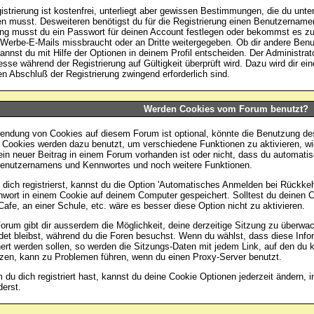
istrierung ist kostenfrei, unterliegt aber gewissen Bestimmungen, die du unte
en musst. Desweiteren benötigst du für die Registrierung einen Benutzername
ung musst du ein Passwort für deinen Account festlegen oder bekommst es zu
r Werbe-E-Mails missbraucht oder an Dritte weitergegeben. Ob dir andere Be
kannst du mit Hilfe der Optionen in deinem Profil entscheiden. Der Administr
esse während der Registrierung auf Gültigkeit überprüft wird. Dazu wird dir ei
den Abschluß der Registrierung zwingend erforderlich sind.
Werden Cookies vom Forum benutzt?
endung von Cookies auf diesem Forum ist optional, könnte die Benutzung de
Cookies werden dazu benutzt, um verschiedene Funktionen zu aktivieren, wie
in neuer Beitrag in einem Forum vorhanden ist oder nicht, dass du automati
enutzernamens und Kennwortes und noch weitere Funktionen.
dich registrierst, kannst du die Option 'Automatisches Anmelden bei Rückke
wort in einem Cookie auf deinem Computer gespeichert. Solltest du deinen Co
Cafe, an einer Schule, etc. wäre es besser diese Option nicht zu aktivieren.
orum gibt dir ausserdem die Möglichkeit, deine derzeitige Sitzung zu überwa
et bleibst, während du die Foren besuchst. Wenn du wählst, dass diese Info
ert werden sollen, so werden die Sitzungs-Daten mit jedem Link, auf den du k
zen, kann zu Problemen führen, wenn du einen Proxy-Server benutzt.
du dich registriert hast, kannst du deine Cookie Optionen jederzeit ändern, 
erst.