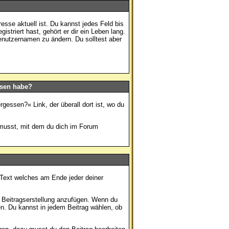
resse aktuell ist. Du kannst jedes Feld bis
triert hast, gehört er dir ein Leben lang.
enutzernamen zu ändern. Du solltest aber
ssen habe?
ergessen?
« Link, der überall dort ist, wo du
musst, mit dem du dich im Forum
k Text welches am Ende jeder deiner
er Beitragserstellung anzufügen. Wenn du
en. Du kannst in jedem Beitrag wählen, ob