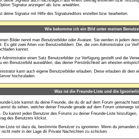
t deine Signatur auch nachträglich aus einem Beitrag entfernen bzw. hinzufü
Option 'Signatur anzeigen' ab- bzw. anwählen.
t deine Signatur mit Hilfe des
Signatureditors
erstellen bzw. bearbeiten.
Wie bekomme ich ein Bild unter meinen Benutz
einen Bilder nennt man
Benutzerbilder
oder
Avatare
. Sie werden in jedem dei
t. Es gibt zwei Arten von Benutzerbildern: Die, die vom Administrator zur Verf
ochladen kannst.
er Administrator einen Satz Benutzerbilder zur Verfügung gestellt und die Ver
u ein Benutzerbild auswählen, das deiner Persönlichkeit am ehesten entsprich
nistrator kann auch eigene Benutzerbilder erlauben. Diese erlauben dir dein
Server hochzuladen.
Was ist die Freunde-Liste und die Ignorierli
reunde-Liste kannst du deine Freunde, die du dir auf dem Forum gemacht hast
 kannst du sehen, welcher deiner Freunde gerade auf dem Forum unterwegs ist
. Du kannst jeden Benutzer des Forums zu deiner Freunde-Liste hinzufügen,
rag des Benutzers klickst.
rier-Liste ist dazu da, bestimmte Benutzer zu ignorieren. Wenn du jemanden zu 
 nicht mehr in der Lage dir Private Nachrichten zu schicken.