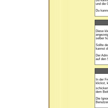
Du kanns
und die 
Du kanns
Diese kl
angezeig
selber h
Sollte d
kannst d
Der Admi
auf den 
In der F
klickst,
schicken
dem Beit
Die Igno
Benutzer