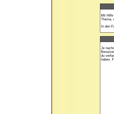
Mit Hilf
Thema, d
In den
F
Je nachd
Benutzer
du verfa
haben. F