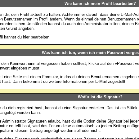
Wie kann ich mein Profil bearbeiten?
an dir, dein Profil aktuell zu halten. Achte immer darauf, dass deine E-Mail-Ad
en Benutzernamen im Profil ändern. Wenn du einmal deinen Benutzernamen regis
erordentlichen Umständen kannst du auch den Administrator bitten, deinen B
ten Grund angeben.
fil kannst du
hier
bearbeiten.
Was kann ich tun, wenn ich mein Passwort verge
dein Kennwort einmal vergessen haben solltest, klicke auf den »
Passwort v
nwort eingeben musst.
 eine Seite mit einem Formular, in das du deinen Benutzernamen eingeben 
ert hast. Dann bekommst du weitere Informationen per E-Mail zugestellt.
Wofür ist die Signatur?
du dich registriert hast, kannst du eine Signatur erstellen. Das ist ein Stüc
 angefügt werden kann.
 Administrator Signaturen erlaubt, hast du die Option deine Signatur bei jed
natur erstellt hast, wird das Forum diese automatisch zu jedem Beitrag anfüg
gnatur in diesem Beitrag angefügt werden soll oder nicht.