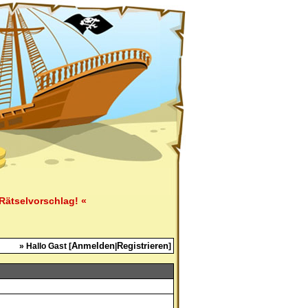
Rätselvorschlag! «
Anmelden
Registrieren
» Hallo Gast [
|
]