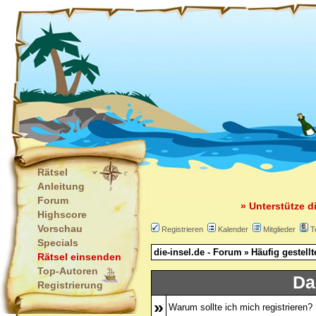
Rätsel
Anleitung
Forum
» Unterstütze d
Highscore
Vorschau
Registrieren
Kalender
Mitglieder
T
Specials
die-insel.de - Forum
Häufig gestell
»
Rätsel einsenden
Top-Autoren
Da
Registrierung
»
Warum sollte ich mich registrieren?