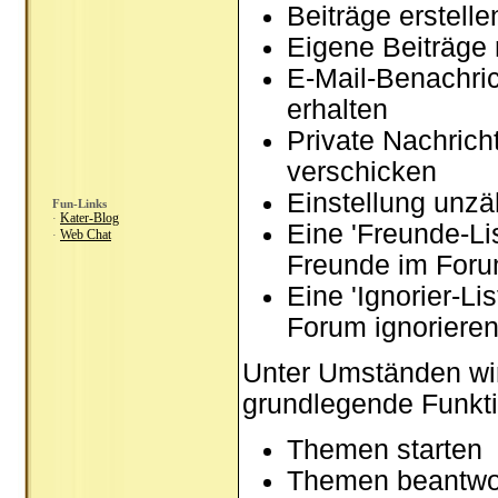
Beiträge erstel
Eigene Beiträge 
E-Mail-Benachri
erhalten
Private Nachrich
verschicken
Einstellung unzä
Fun-Links
Kater-Blog
·
Eine 'Freunde-Li
Web Chat
·
Freunde im Foru
Eine 'Ignorier-Li
Forum ignoriere
Unter Umständen wir
grundlegende Funkti
Themen starten
Themen beantwo