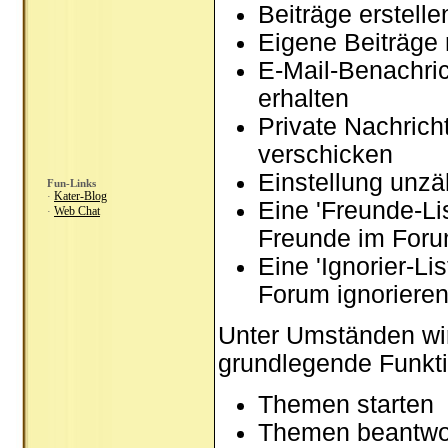
Beiträge erstel
Eigene Beiträge 
E-Mail-Benachri
erhalten
Private Nachrich
verschicken
Einstellung unzä
Fun-Links
Kater-Blog
·
Eine 'Freunde-Li
Web Chat
·
Freunde im Foru
Eine 'Ignorier-Li
Forum ignoriere
Unter Umständen wir
grundlegende Funkti
Themen starten
Themen beantwo