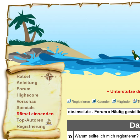
Rätsel
Anleitung
Forum
» Unterstütze d
Highscore
Vorschau
Registrieren
Kalender
Mitglieder
T
Specials
die-insel.de - Forum
Häufig gestell
»
Rätsel einsenden
Top-Autoren
Da
Registrierung
»
Warum sollte ich mich registrieren?