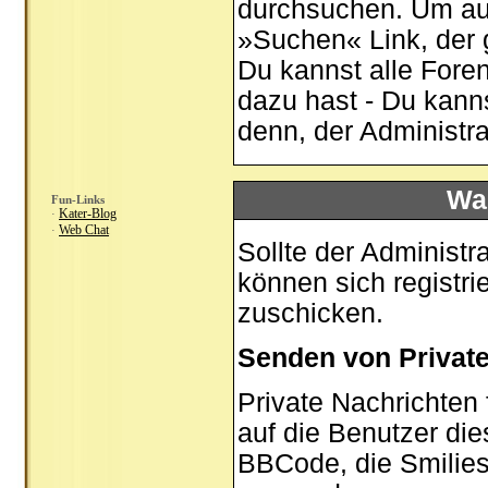
durchsuchen. Um auf
»Suchen« Link, der 
Du kannst alle Fore
dazu hast - Du kann
denn, der Administr
Was
Fun-Links
Kater-Blog
·
Web Chat
·
Sollte der Administr
können sich registri
zuschicken.
Senden von Privat
Private Nachrichten 
auf die Benutzer di
BBCode, die Smilies