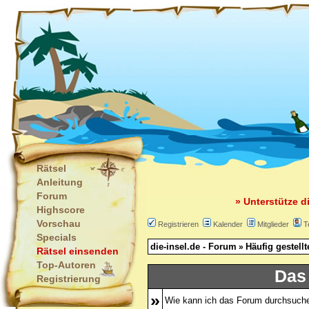
Rätsel
Anleitung
Forum
» Unterstütze d
Highscore
Vorschau
Registrieren
Kalender
Mitglieder
T
Specials
die-insel.de - Forum
Häufig gestell
»
Rätsel einsenden
Top-Autoren
Das
Registrierung
»
Wie kann ich das Forum durchsuch