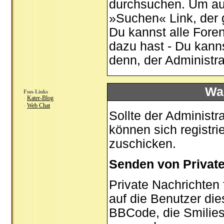
durchsuchen. Um auf
»Suchen« Link, der 
Du kannst alle Fore
dazu hast - Du kann
denn, der Administr
Was
Fun-Links
Kater-Blog
·
Web Chat
·
Sollte der Administr
können sich registri
zuschicken.
Senden von Privat
Private Nachrichten 
auf die Benutzer di
BBCode, die Smilies