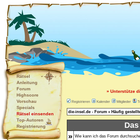
Rätsel
Anleitung
Forum
» Unterstütze d
Highscore
Vorschau
Registrieren
Kalender
Mitglieder
T
Specials
die-insel.de - Forum
Häufig gestell
»
Rätsel einsenden
Top-Autoren
Das
Registrierung
»
Wie kann ich das Forum durchsuch