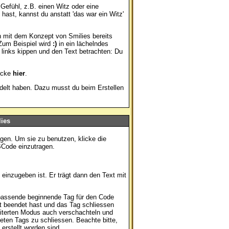
 Gefühl, z.B. einen Witz oder eine
ast, kannst du anstatt 'das war ein Witz'
h mit dem Konzept von Smilies bereits
Zum Beispiel wird
:)
in ein lächelndes
inks kippen und den Text betrachten: Du
licke
hier
.
ndelt haben. Dazu musst du beim Erstellen
ies
agen. Um sie zu benutzen, klicke die
BCode einzutragen.
einzugeben ist. Er trägt dann den Text mit
passende beginnende Tag für den Code
t beendet hast und das Tag schliessen
iterten Modus auch verschachteln und
eten Tags zu schliessen. Beachte bitte,
erstellt worden sind.