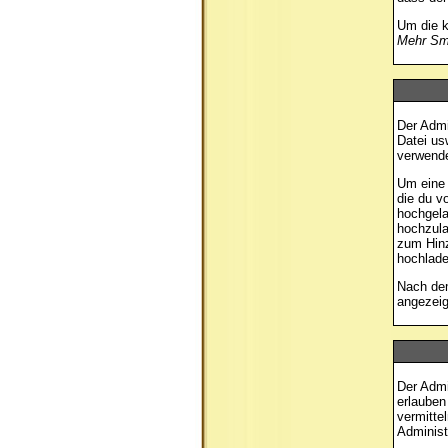
Um die k
Mehr Smi
Der Admi
Datei us
verwende
Um eine 
die du v
hochgela
hochzula
zum Hinz
hochlade
Nach dem
angezeig
Der Admi
erlauben
vermitte
Administ