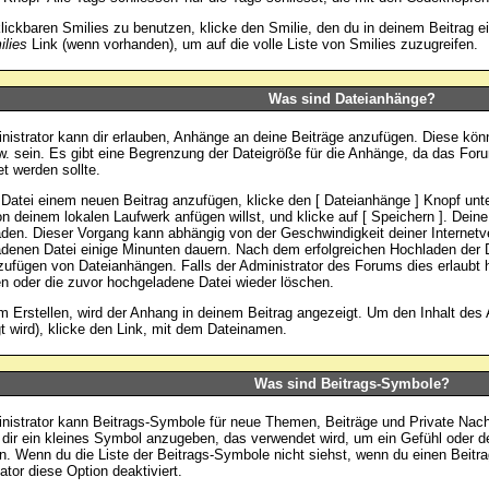
lickbaren Smilies zu benutzen, klicke den Smilie, den du in deinem Beitrag e
lies
Link (wenn vorhanden), um auf die volle Liste von Smilies zuzugreifen.
Was sind Dateianhänge?
nistrator kann dir erlauben, Anhänge an deine Beiträge anzufügen. Diese könn
w. sein. Es gibt eine Begrenzung der Dateigröße für die Anhänge, da das Foru
t werden sollte.
Datei einem neuen Beitrag anzufügen, klicke den [ Dateianhänge ] Knopf unten
on deinem lokalen Laufwerk anfügen willst, und klicke auf [ Speichern ]. Dein
den. Dieser Vorgang kann abhängig von der Geschwindigkeit deiner Internetv
denen Datei einige Minunten dauern. Nach dem erfolgreichen Hochladen der D
ufügen von Dateianhängen. Falls der Administrator des Forums dies erlaubt h
n oder die zuvor hochgeladene Datei wieder löschen.
 Erstellen, wird der Anhang in deinem Beitrag angezeigt. Um den Inhalt des
t wird), klicke den Link, mit dem Dateinamen.
Was sind Beitrags-Symbole?
nistrator kann Beitrags-Symbole für neue Themen, Beiträge und Private Nach
 dir ein kleines Symbol anzugeben, das verwendet wird, um ein Gefühl oder de
ln. Wenn du die Liste der Beitrags-Symbole nicht siehst, wenn du einen Beitra
ator diese Option deaktiviert.