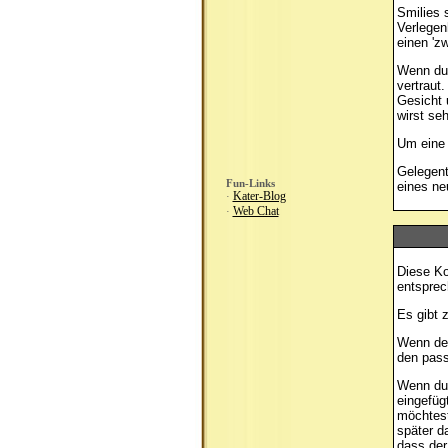
Smilies s
Verlegen
einen 'z
Wenn du 
vertraut
Gesicht 
wirst se
Um eine 
Gelegent
Fun-Links
eines ne
Kater-Blog
·
Web Chat
·
Diese Ko
entsprec
Es gibt 
Wenn d
den pass
Wenn du
eingefüg
möchtest
später 
dass der