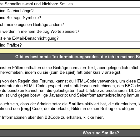
e Schnellauswahl und klickbare Smilies
ind Dateianhänge?
ind Beitrags-Symbole?
ch meine eigenen Beiträge ändern?
 werden in meinem Beitrag Worte zensiert?
t eine E-Mail-Benachrichtigung?
nd Präfixe?
Gibt es bestimmte Textformatierungscodes, die ich in meinen B
eisten Fällen enthalten deine Beiträge normalen Text, aber gelegentlich möch
hervorheben, indem du sie (zum Beispiel) fett oder kursiv anzeigst.
 von den Regeln des Forums, kannst du HTML-Code verwenden, um diese Eff
nistrator den HTML-Code gesperrt und stattdessen entschieden, den BBCode 
e du benutzen kannst, um die geläufigsten Text-Effekte zu produzieren. BBCod
n ist und gegen böswillige Javascript und Seitenformatunterbrechung immun 
auch sein, dass der Administrator die
Smilies
aktiviert hat, die dir erlauben,
eln und den
[img]
Code, der dir erlaubt, Bilder in deinen Beitrag einzufügen.
Informationen über den BBCode zu erhalten, klicke
hier
.
Was sind Smilies?