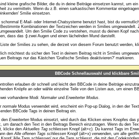
ind kleine grafische Bilder, die du in deine Beiträge einsetzen kannst, um ein
heit zu vermitteln. Wenn du z.B. einen sarkastischen Kommentar eingetragen h
winkernden' Smilie einsetzen.
schonmal E-Mail- oder Internet-Chatsysteme benutzt hast, bist du vermutlic
. Bestimmte Kombinationen der Textzeichen werden in Smilies umgewandelt. 
umgewandelt. Um den Smilie Code zu verstehen, musst du deinen Kopf nach l
hen, dass das
:)
zwei Augen und einen lächelnden Mund darstellt.
Liste der Smilies zu sehen, die derzeit von diesem Forum benutzt werden, k
lich möchtest du sicher den Text in deinem Beitrag nicht in Smilies umgewa
uen Beitrags nur das Kästchen 'Grafische Smilies deaktivieren?' markieren.
BBCode Schnellauswahl und klickbare Smil
ntrollen erlauben dir schnell und leicht den BBCode in deine Beiträge einzutr
henden Knöpfe an oder wähle einzelne Teile von den Listen aus, um einen B
zwei vorhandene Modi:
Normaler
und
Erweiterter Modus
.
er
normale
Modus verwendet wird, erscheint ein Pop-up Dialog, in den der Text 
enden BBCode Tags in deinen Beitrag ein.
 den
Erweiterten
Modus einsetzt, wird durch das Klicken eines Knopfes das 
t, um danach den Text in den Beitrags Bereich einzutragen. Wenn du den Tex
, klicke den
Aktuelles Tag schliessen
Knopf (alt+c). Du kannst Tags im Erwe
dann den
Alle offenen Tags schliessen
Knopf (alt+x) verwenden, um alle geöffn
 Knopf 'Alle Tags schliessen' nur die Tags schliesst, die mit den Codeknöpfen 