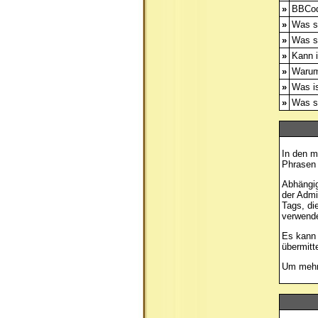
»
BBCod
»
Was s
»
Was s
»
Kann i
»
Warum
»
Was is
»
Was si
In den m
Phrasen 
Abhängig
der Admi
Tags, di
verwende
Es kann 
übermitt
Um mehr 