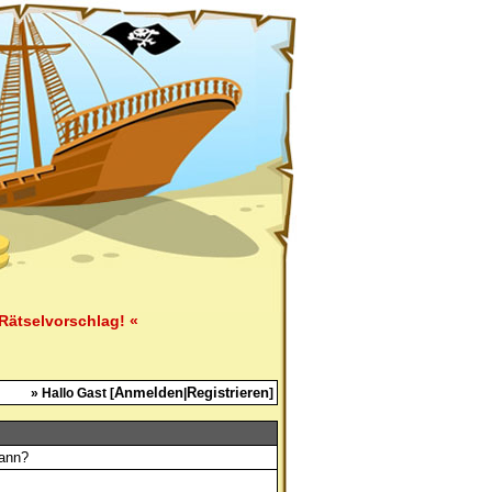
Rätselvorschlag! «
Anmelden
Registrieren
» Hallo Gast [
|
]
kann?