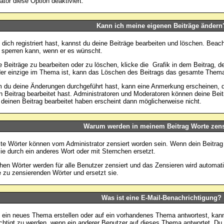
ator diese Option deaktiviert.
Kann ich meine eigenen Beiträge ändern
dich registriert hast, kannst du deine Beiträge bearbeiten und löschen. Beach
 sperren kann, wenn er es wünscht.
 Beiträge zu bearbeiten oder zu löschen, klicke die
Grafik in dem Beitrag, d
der einzige im Thema ist, kann das Löschen des Beitrags das gesamte Thema
du deine Änderungen durchgeführt hast, kann eine Anmerkung erscheinen, di
n Beitrag bearbeitet hast. Administratoren und Moderatoren können deine Bei
 deinen Beitrag bearbeitet haben erscheint dann möglicherweise nicht.
Warum werden in meinem Beitrag Worte zens
e Wörter können vom Administrator zensiert worden sein. Wenn dein Beitrag 
ie durch ein anderes Wort oder mit Sternchen ersetzt.
chen Wörter werden für alle Benutzer zensiert und das Zensieren wird automa
e zu zensierenden Wörter und ersetzt sie.
Was ist eine E-Mail-Benachrichtigung?
ein neues Thema erstellen oder auf ein vorhandenes Thema antwortest, kann
chtigt zu werden, wenn ein anderer Benutzer auf dieses Thema antwortet. Du