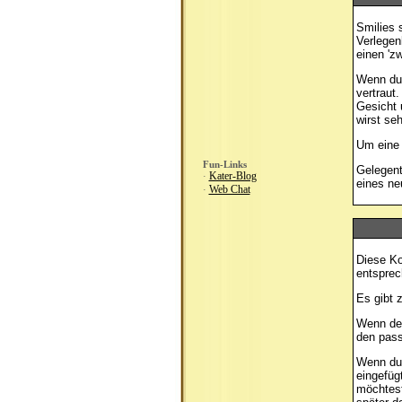
Smilies s
Verlegen
einen 'z
Wenn du 
vertraut
Gesicht 
wirst se
Um eine 
Fun-Links
Gelegent
Kater-Blog
·
eines ne
Web Chat
·
Diese Ko
entsprec
Es gibt 
Wenn d
den pass
Wenn du
eingefüg
möchtest