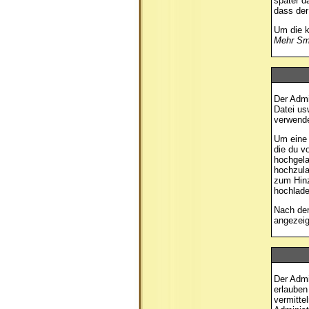
später 
dass der
Um die k
Mehr Smi
Der Admi
Datei us
verwende
Um eine 
die du v
hochgela
hochzula
zum Hinz
hochlade
Nach dem
angezeig
Der Admi
erlauben
vermitte