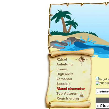
Rätsel
Anleitung
Forum
Highscore
Vorschau
Registri
Specials
Rätsel einsenden
die-inse
Top-Autoren
Registrierung
»
Gibt e