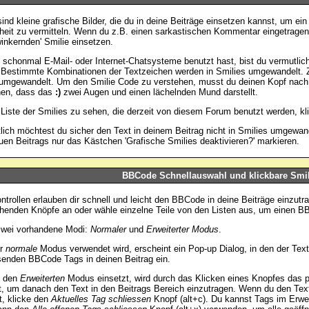
ind kleine grafische Bilder, die du in deine Beiträge einsetzen kannst, um ein
heit zu vermitteln. Wenn du z.B. einen sarkastischen Kommentar eingetragen h
winkernden' Smilie einsetzen.
schonmal E-Mail- oder Internet-Chatsysteme benutzt hast, bist du vermutlic
. Bestimmte Kombinationen der Textzeichen werden in Smilies umgewandelt. 
umgewandelt. Um den Smilie Code zu verstehen, musst du deinen Kopf nach l
hen, dass das
:)
zwei Augen und einen lächelnden Mund darstellt.
Liste der Smilies zu sehen, die derzeit von diesem Forum benutzt werden, k
lich möchtest du sicher den Text in deinem Beitrag nicht in Smilies umgewa
uen Beitrags nur das Kästchen 'Grafische Smilies deaktivieren?' markieren.
BBCode Schnellauswahl und klickbare Smil
ntrollen erlauben dir schnell und leicht den BBCode in deine Beiträge einzutr
henden Knöpfe an oder wähle einzelne Teile von den Listen aus, um einen B
zwei vorhandene Modi:
Normaler
und
Erweiterter Modus
.
er
normale
Modus verwendet wird, erscheint ein Pop-up Dialog, in den der Text 
enden BBCode Tags in deinen Beitrag ein.
 den
Erweiterten
Modus einsetzt, wird durch das Klicken eines Knopfes das 
t, um danach den Text in den Beitrags Bereich einzutragen. Wenn du den Tex
, klicke den
Aktuelles Tag schliessen
Knopf (alt+c). Du kannst Tags im Erwe