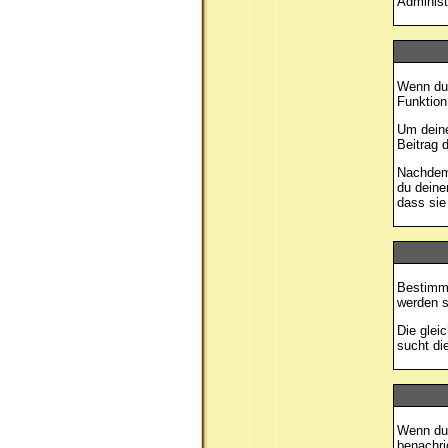
Administ
Wenn du 
Funktion
Um deine
Beitrag 
Nachdem 
du deine
dass sie
Bestimmt
werden s
Die glei
sucht di
Wenn du 
benachri