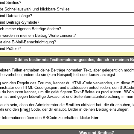
ind Smilies?
e Schnellauswahl und klickbare Smilies
ind Dateianhänge?
ind Beitrags-Symbole?
ch meine eigenen Beiträge ändern?
 werden in meinem Beitrag Worte zensiert?
t eine E-Mail-Benachrichtigung?
nd Präfixe?
Gibt es bestimmte Textformatierungscodes, die ich in meinen B
eisten Fällen enthalten deine Beiträge normalen Text, aber gelegentlich möch
hervorheben, indem du sie (zum Beispiel) fett oder kursiv anzeigst.
 von den Regeln des Forums, kannst du HTML-Code verwenden, um diese Eff
nistrator den HTML-Code gesperrt und stattdessen entschieden, den BBCode 
e du benutzen kannst, um die geläufigsten Text-Effekte zu produzieren. BBCod
n ist und gegen böswillige Javascript und Seitenformatunterbrechung immun 
auch sein, dass der Administrator die
Smilies
aktiviert hat, die dir erlauben,
eln und den
[img]
Code, der dir erlaubt, Bilder in deinen Beitrag einzufügen.
Informationen über den BBCode zu erhalten, klicke
hier
.
Was sind Smilies?