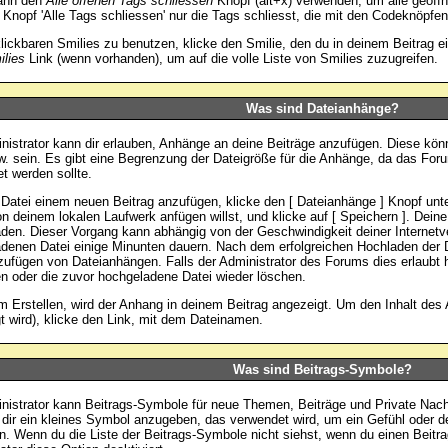
dann den
Alle offenen Tags schliessen
Knopf (alt+x) verwenden, um alle geöffn
 Knopf 'Alle Tags schliessen' nur die Tags schliesst, die mit den Codeknöpfen 
lickbaren Smilies zu benutzen, klicke den Smilie, den du in deinem Beitrag e
lies
Link (wenn vorhanden), um auf die volle Liste von Smilies zuzugreifen.
Was sind Dateianhänge?
nistrator kann dir erlauben, Anhänge an deine Beiträge anzufügen. Diese könn
w. sein. Es gibt eine Begrenzung der Dateigröße für die Anhänge, da das Foru
t werden sollte.
Datei einem neuen Beitrag anzufügen, klicke den [ Dateianhänge ] Knopf unten
on deinem lokalen Laufwerk anfügen willst, und klicke auf [ Speichern ]. Dein
den. Dieser Vorgang kann abhängig von der Geschwindigkeit deiner Internetv
denen Datei einige Minunten dauern. Nach dem erfolgreichen Hochladen der D
ufügen von Dateianhängen. Falls der Administrator des Forums dies erlaubt h
n oder die zuvor hochgeladene Datei wieder löschen.
 Erstellen, wird der Anhang in deinem Beitrag angezeigt. Um den Inhalt des
t wird), klicke den Link, mit dem Dateinamen.
Was sind Beitrags-Symbole?
nistrator kann Beitrags-Symbole für neue Themen, Beiträge und Private Nach
 dir ein kleines Symbol anzugeben, das verwendet wird, um ein Gefühl oder de
ln. Wenn du die Liste der Beitrags-Symbole nicht siehst, wenn du einen Beitra