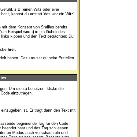
 Gefühl, z.B. einen Witz oder eine
ast, kannst du anstatt 'das war ein Witz'
h mit dem Konzept von Smilies bereits
Zum Beispiel wird
:)
in ein lächelndes
inks kippen und den Text betrachten: Du
licke
hier
.
ndelt haben. Dazu musst du beim Erstellen
ies
agen. Um sie zu benutzen, klicke die
BCode einzutragen.
einzugeben ist. Er trägt dann den Text mit
passende beginnende Tag für den Code
t beendet hast und das Tag schliessen
iterten Modus auch verschachteln und