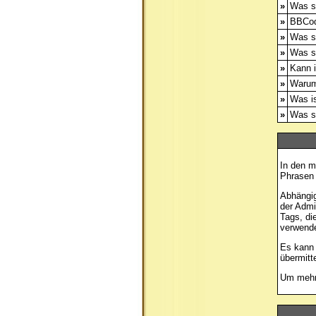
»
Was s
»
BBCod
»
Was s
»
Was s
»
Kann i
»
Warum
»
Was is
»
Was si
In den m
Phrasen 
Abhängig
der Admi
Tags, di
verwende
Es kann 
übermitt
Um mehr 