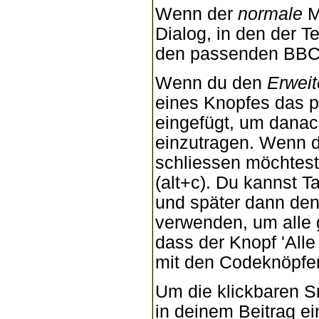
Wenn der
normale
M
Dialog, in den der T
den passenden BBCod
Wenn du den
Erweit
eines Knopfes das 
eingefügt, um danac
einzutragen. Wenn d
schliessen möchtest
(alt+c). Du kannst 
und später dann de
verwenden, um alle g
dass der Knopf 'Alle
mit den Codeknöpfen
Um die klickbaren Sm
in deinem Beitrag e