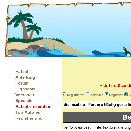
Rätsel
Anleitung
Forum
» Unterstütze d
Highscore
Vorschau
Registrieren
Kalender
Mitglieder
T
Specials
die-insel.de - Forum
Häufig gestell
»
Rätsel einsenden
Top-Autoren
Be
Registrierung
»
Gibt es bestimmte Textformatierung