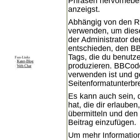
Phrasen hervorheben,
anzeigst.
Abhängig von den R
verwenden, um diese
der Administrator d
entschieden, den BB
Tags, die du benutze
Fun-Links
Kater-Blog
·
produzieren. BBCode 
Web Chat
·
verwenden ist und g
Seitenformatunterbr
Es kann auch sein, 
hat, die dir erlaube
übermitteln und den
Beitrag einzufügen.
Um mehr Information