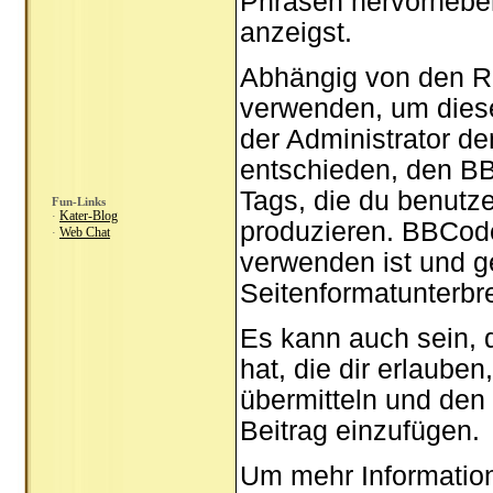
Phrasen hervorheben,
anzeigst.
Abhängig von den R
verwenden, um diese
der Administrator d
entschieden, den BB
Tags, die du benutze
Fun-Links
Kater-Blog
·
produzieren. BBCode 
Web Chat
·
verwenden ist und g
Seitenformatunterbr
Es kann auch sein, 
hat, die dir erlaube
übermitteln und den
Beitrag einzufügen.
Um mehr Information