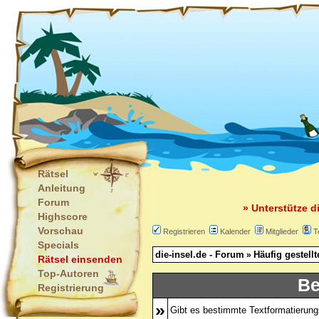
Rätsel
Anleitung
Forum
» Unterstütze d
Highscore
Vorschau
Registrieren
Kalender
Mitglieder
T
Specials
die-insel.de - Forum
Häufig gestell
»
Rätsel einsenden
Top-Autoren
Be
Registrierung
»
Gibt es bestimmte Textformatierung