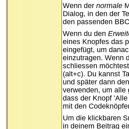
Wenn der
normale
M
Dialog, in den der T
den passenden BBCod
Wenn du den
Erweit
eines Knopfes das 
eingefügt, um danac
einzutragen. Wenn d
schliessen möchtest
(alt+c). Du kannst 
und später dann de
verwenden, um alle g
dass der Knopf 'Alle
mit den Codeknöpfen
Um die klickbaren Sm
in deinem Beitrag e