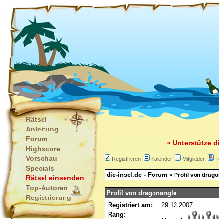
Rätsel
Anleitung
Forum
» Unterstütze d
Highscore
Vorschau
Registrieren
Kalender
Mitglieder
T
Specials
die-insel.de - Forum
» Profil von drag
Rätsel einsenden
Top-Autoren
Profil von dragonangle
Registrierung
Registriert am:
29.12.2007
Rang: