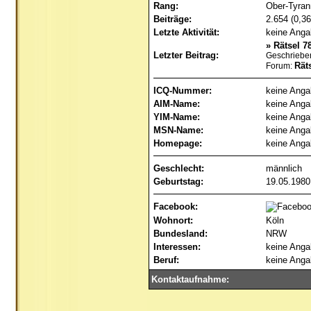
Rang:
Ober-Tyra
Beiträge:
2.654 (0,36
Letzte Aktivität:
keine Anga
»
Rätsel 7
Letzter Beitrag:
Geschriebe
Räts
Forum:
ICQ-Nummer:
keine Anga
AIM-Name:
keine Anga
YIM-Name:
keine Anga
MSN-Name:
keine Anga
Homepage:
keine Anga
Geschlecht:
männlich
Geburtstag:
19.05.1980
Facebook:
Wohnort:
Köln
Bundesland:
NRW
Interessen:
keine Anga
Beruf:
keine Anga
Kontaktaufnahme: