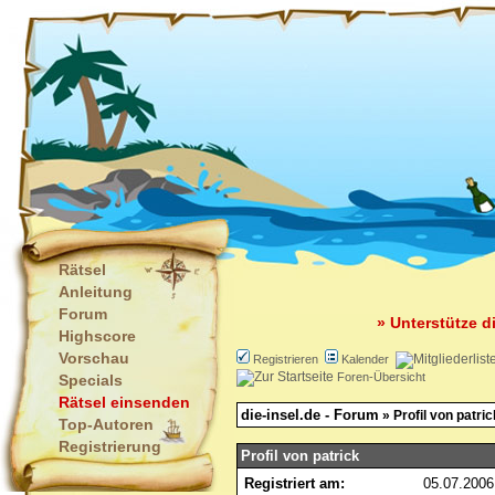
Rätsel
Anleitung
Forum
» Unterstütze d
Highscore
Vorschau
Registrieren
Kalender
Foren-Übersicht
Specials
Rätsel einsenden
die-insel.de - Forum
» Profil von patric
Top-Autoren
Registrierung
Profil von patrick
Registriert am:
05.07.2006