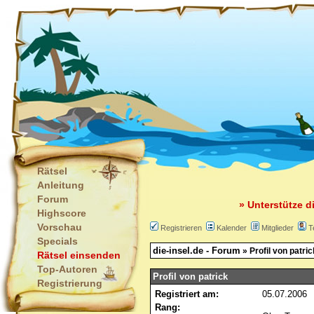
Rätsel
Anleitung
Forum
» Unterstütze d
Highscore
Vorschau
Registrieren
Kalender
Mitglieder
T
Specials
die-insel.de - Forum
» Profil von patric
Rätsel einsenden
Top-Autoren
Profil von patrick
Registrierung
Registriert am:
05.07.2006
Rang: