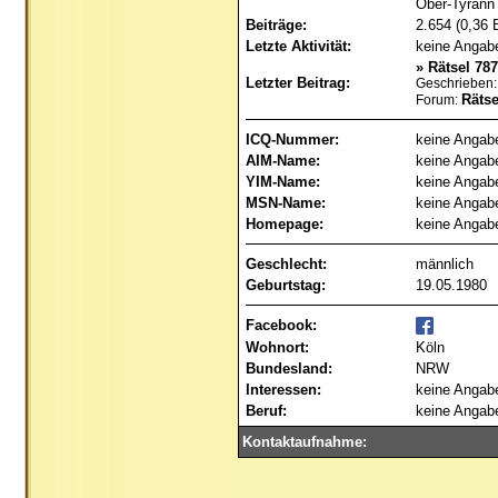
Ober-Tyran
Beiträge:
2.654 (0,36 
Letzte Aktivität:
keine Angab
»
Rätsel 787
Letzter Beitrag:
Geschrieben:
Rätse
Forum:
ICQ-Nummer:
keine Angab
AIM-Name:
keine Angab
YIM-Name:
keine Angab
MSN-Name:
keine Angab
Homepage:
keine Angab
Geschlecht:
männlich
Geburtstag:
19.05.1980
Facebook:
Wohnort:
Köln
Bundesland:
NRW
Interessen:
keine Angab
Beruf:
keine Angab
Kontaktaufnahme: