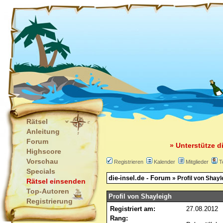
Rätsel
Anleitung
Forum
» Unterstütze d
Highscore
Vorschau
Registrieren
Kalender
Mitglieder
T
Specials
die-insel.de - Forum
» Profil von Shayl
Rätsel einsenden
Top-Autoren
Profil von Shayleigh
Registrierung
Registriert am:
27.08.2012
Rang: