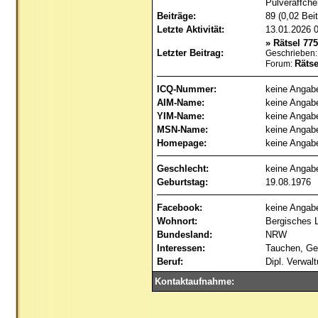
Pulveräffch
Beiträge:
89 (0,02 Bei
Letzte Aktivität:
13.01.2026
»
Rätsel 77
Letzter Beitrag:
Geschrieben:
Rätse
Forum:
ICQ-Nummer:
keine Angab
AIM-Name:
keine Angab
YIM-Name:
keine Angab
MSN-Name:
keine Angab
Homepage:
keine Angab
Geschlecht:
keine Angab
Geburtstag:
19.08.1976
Facebook:
keine Angab
Wohnort:
Bergisches 
Bundesland:
NRW
Interessen:
Tauchen, Ge
Beruf:
Dipl. Verwalt
Kontaktaufnahme: