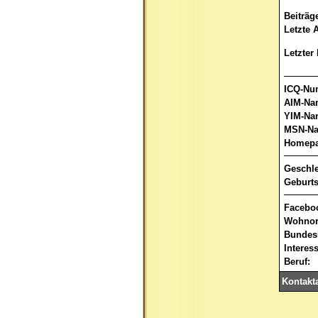
Beiträg
Letzte A
Letzter 
ICQ-Nu
AIM-Na
YIM-Na
MSN-Na
Homepa
Geschle
Geburts
Facebo
Wohnor
Bundes
Interes
Beruf:
Kontakt