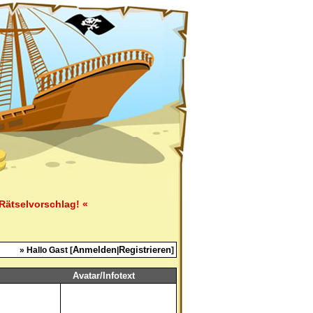
Rätselvorschlag! «
Anmelden
Registrieren
» Hallo Gast [
|
]
Avatar/Infotext