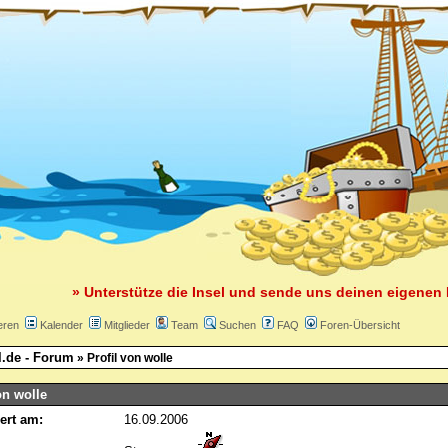
» Unterstütze die Insel und sende uns deinen eigenen 
eren
Kalender
Mitglieder
Team
Suchen
FAQ
Foren-Übersicht
l.de - Forum
» Profil von wolle
on wolle
iert am:
16.09.2006