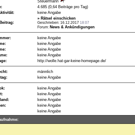
Steuermann
e:
4.685 (0,64 Beiträge pro Tag)
ktivität:
keine Angabe
»
Rätsel einschicken
Beitrag:
Geschrieben: 16.12.2017
18:07
News & Ankündigungen
Forum:
mmer:
keine Angabe
me:
keine Angabe
me:
keine Angabe
me:
keine Angabe
ge:
http://wolle.hat-gar-keine-homepage.de/
cht:
männlich
tag:
keine Angabe
ok:
keine Angabe
t:
keine Angabe
land:
keine Angabe
sen:
keine Angabe
keine Angabe
aufnahme: