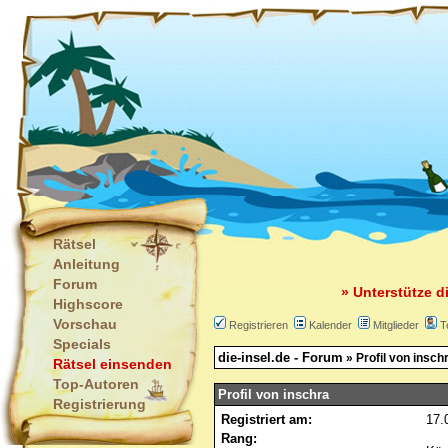
Rätsel
Anleitung
Forum
» Unterstütze d
Highscore
Vorschau
Registrieren
Kalender
Mitglieder
T
Specials
die-insel.de - Forum
» Profil von insch
Rätsel einsenden
Top-Autoren
Profil von inschra
Registrierung
Registriert am:
17.
Rang: