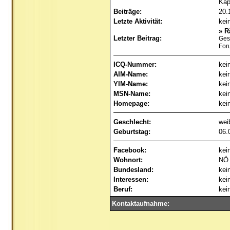
Kä
Beiträge:
20.
Letzte Aktivität:
kei
»
R
Letzter Beitrag:
Ges
For
ICQ-Nummer:
kei
AIM-Name:
kei
YIM-Name:
kei
MSN-Name:
kei
Homepage:
kei
Geschlecht:
wei
Geburtstag:
06.
Facebook:
kei
Wohnort:
NÖ
Bundesland:
kei
Interessen:
kei
Beruf:
kei
Kontaktaufnahme: