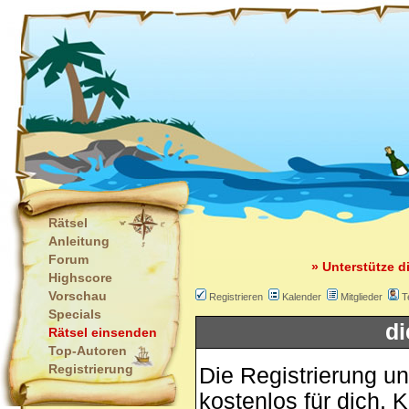
Rätsel
Anleitung
Forum
» Unterstütze d
Highscore
Vorschau
Registrieren
Kalender
Mitglieder
T
Specials
di
Rätsel einsenden
Top-Autoren
Registrierung
Die Registrierung un
kostenlos für dich. 