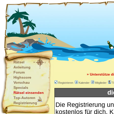
Rätsel
Anleitung
Forum
» Unterstütze d
Highscore
Vorschau
Registrieren
Kalender
Mitglieder
T
Specials
di
Rätsel einsenden
Top-Autoren
Registrierung
Die Registrierung un
kostenlos für dich. 