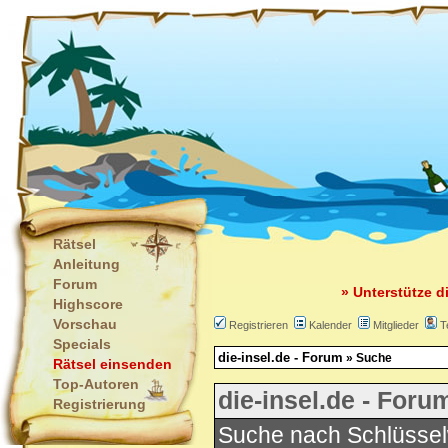
Rätsel
Anleitung
Forum
» Unterstütze d
Highscore
Vorschau
Registrieren
Kalender
Mitglieder
T
Specials
die-insel.de - Forum
» Suche
Rätsel einsenden
Top-Autoren
die-insel.de - Foru
Registrierung
Suche nach Schlüssel