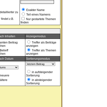
Exakter Name
taillierter zu
Teil eines Namens
findet z.B.
Nur gestartete Themen
finden
ch Inhalten
Anzeigemodus
mten Beitrag
Treffer als Beiträge
chen
anzeigen
Betreff
Treffer als Themen
chen
anzeigen
ach Datum
Sortierungsmodus
in aufsteigender
neuere
Sortierung
ältere
in absteigender
Sortierung