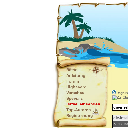
Rätsel
Anleitung
Forum
Highscore
Vorschau
Registri
Specials
Rätsel einsenden
die-inse
Top-Autoren
Registrierung
die-inse
Suche na