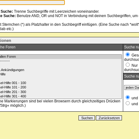
 Suche:
Trenne Suchbegriffe mit Leerzeichen voneinander.
te Suche:
Benutze AND, OR und NOT in Verbindung mit deinen Suchbegriffen, um de
 Sternchen (*) als Platzhalter in den Suchbegriff einfügen. (Eine Suche nach *wolt* 
lab etc.)
ionen
he Foren
Suche na
Gesa
durchsu
Nur 
durchsu
Suche n
und 
e Markierungen sind bei vielen Browsern durch gleichzeitiges Drücken
und 
/Strg« möglich.)