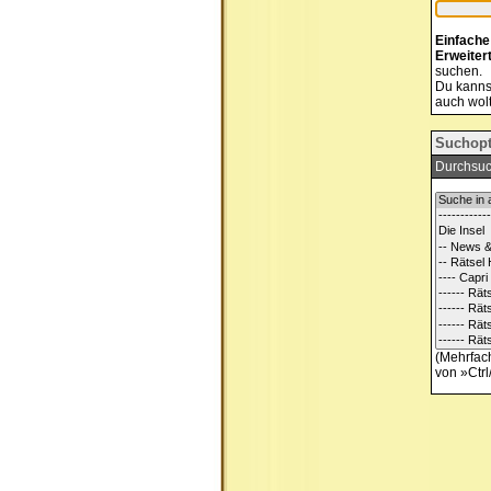
Einfache
Erweiter
suchen.
Du kannst
auch wolt
Suchopt
Durchsuc
(Mehrfach
von »Ctrl