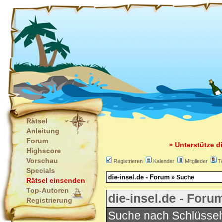
Rätsel
Anleitung
Forum
» Unterstütze d
Highscore
Vorschau
Registrieren
Kalender
Mitglieder
T
Specials
die-insel.de - Forum
» Suche
Rätsel einsenden
Top-Autoren
die-insel.de - Foru
Registrierung
Suche nach Schlüssel