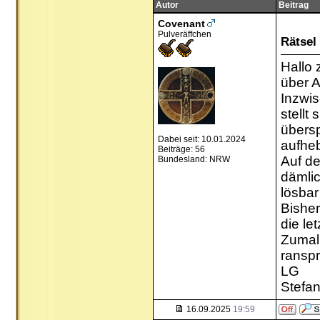
Autor
Beitrag
Covenant
Pulveräffchen
Rätsel
Hallo 
über A
Inzwis
stellt
übersp
Dabei seit: 10.01.2024
aufhe
Beiträge: 56
Auf de
Bundesland: NRW
dämlic
lösbar
Bisher
die le
Zumal 
ransp
LG
Stefa
16.09.2025
19:59