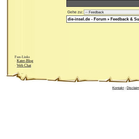
Gehe zu:
die-insel.de - Forum
Feedback & Su
»
Fun-Links
Kater-Blog
·
Web Chat
·
Kontakt
Disclai
|