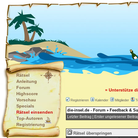
Rätsel
Anleitung
Forum
» Unterstütze d
Highscore
Vorschau
Registrieren
Kalender
Mitglieder
T
Specials
die-insel.de - Forum
Feedback & Su
»
Rätsel einsenden
Letzter Beitrag
|
Erster ungelesener Beitra
Top-Autoren
Registrierung
Rätsel überspringen