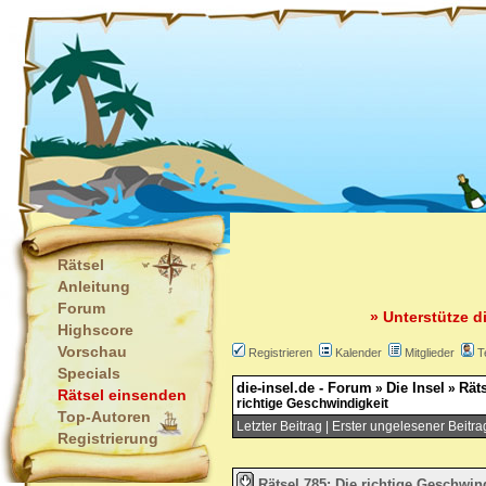
Rätsel
Anleitung
Forum
» Unterstütze d
Highscore
Vorschau
Registrieren
Kalender
Mitglieder
T
Specials
die-insel.de - Forum
Die Insel
Räts
»
»
Rätsel einsenden
richtige Geschwindigkeit
Top-Autoren
Letzter Beitrag
|
Erster ungelesener Beitra
Registrierung
Rätsel 785: Die richtige Geschwin