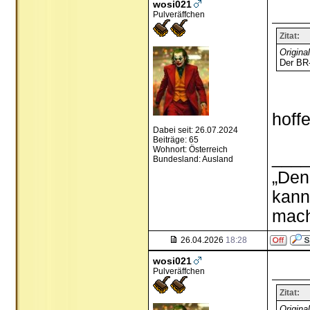
wosi021
Pulveräffchen
Zitat:
Origina
Der BR-
hoff
Dabei seit: 26.07.2024
Beiträge: 65
Wohnort: Österreich
___
Bundesland: Ausland
„Den
kann
mach
26.04.2026
18:28
wosi021
Pulveräffchen
Zitat:
Origina