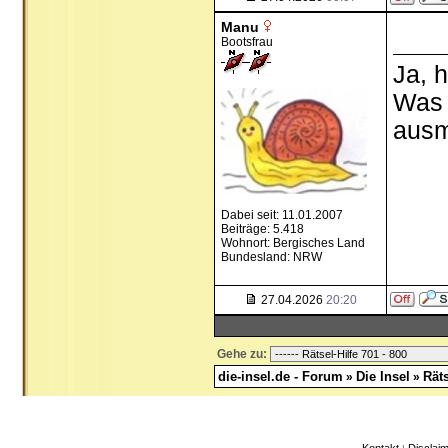
Manu
Bootsfrau
Ja, 
Was e
aus
Dabei seit: 11.01.2007
Beiträge: 5.418
Wohnort: Bergisches Land
Bundesland: NRW
27.04.2026
20:20
Gehe zu:
die-insel.de - Forum
Die Insel
Räts
»
»