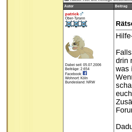
Autor
Beitrag
patrick
Ober-Tyrann
Räts
Hilf
Fall
drin
Dabei seit: 05.07.2006
was 
Beiträge: 2.654
Facebook:
Wenn
Wohnort: Köln
Bundesland: NRW
scha
euch
Zusä
Foru
Dadu