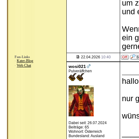
um z
und 
Wenn
ein g
gern
Fun-Links
22.04.2026
10:40
Kater-Blog
·
Web Chat
·
wosi021
Pulveräffchen
hall
nur 
wüns
Dabei seit: 26.07.2024
Beiträge: 65
___
Wohnort: Österreich
Bundesland: Ausland