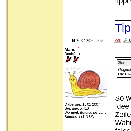
tipp
___
Ti
26.04.2026
18:50
Manu
Bootsfrau
Zitat:
Origina
Der BR-
So w
Dabei seit: 11.01.2007
Idee
Beiträge: 5.418
Wohnort: Bergisches Land
Zeile
Bundesland: NRW
Wahr
fals