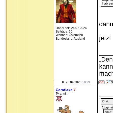
Hab ein
dann
Dabei seit: 26.07.2024
Beiträge: 65
Wohnort: Österreich
jetzt
Bundesland: Ausland
___
„Den
kann
mach
26.04.2026
18:29
Cornflake
Tyrannin
Zitat:
Origina
Zitat: