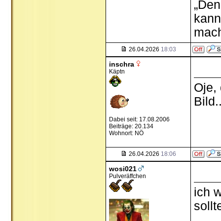
„Den
kann
mach
26.04.2026
18:03
inschra
Käptn
Oje,
Bild..
Dabei seit: 17.08.2006
Beiträge: 20.134
Wohnort: NÖ
26.04.2026
18:06
wosi021
Pulveräffchen
ich 
soll