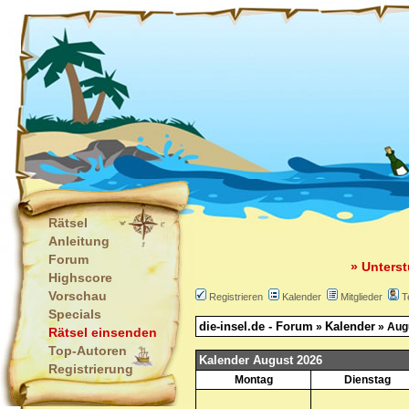
Rätsel
Anleitung
Forum
» Unterst
Highscore
Vorschau
Registrieren
Kalender
Mitglieder
T
Specials
die-insel.de - Forum
Kalender
»
» Aug
Rätsel einsenden
Top-Autoren
Kalender August 2026
Registrierung
Montag
Dienstag