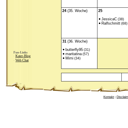
24
(35. Woche)
25
JessicaC
(38)
Ralfschmitt
(68)
31
(36. Woche)
butterfly95
(31)
Fun-Links
maritatina
(57)
Kater-Blog
·
Mimi
(34)
Web Chat
·
Kontakt
Disclai
|