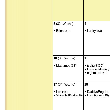
3
(32. Woche)
4
Brina
Lucky
(37)
(53)
10
(33. Woche)
11
Matiamou
isolight
(63)
(59)
katzensklavin
(6
nightmare
(59)
17
(34. Woche)
18
Lori
DaddysEngel
(46)
(3
Shinichi1Kudo
Leontideus
(30)
(45)