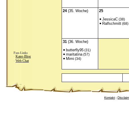
24
(35. Woche)
25
JessicaC
(38)
Ralfschmitt
(68)
31
(36. Woche)
butterfly95
(31)
Fun-Links
maritatina
(57)
Kater-Blog
·
Mimi
(34)
Web Chat
·
Kontakt
Disclai
|