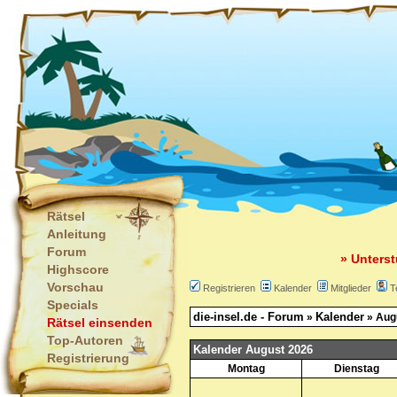
Rätsel
Anleitung
Forum
» Unterst
Highscore
Vorschau
Registrieren
Kalender
Mitglieder
T
Specials
die-insel.de - Forum
Kalender
»
» Aug
Rätsel einsenden
Top-Autoren
Kalender August 2026
Registrierung
Montag
Dienstag