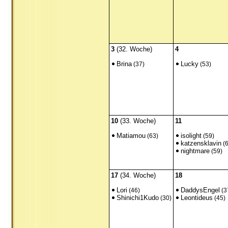
3
(32. Woche)
4
Brina
Lucky
(37)
(53)
10
(33. Woche)
11
Matiamou
isolight
(63)
(59)
katzensklavin
(6
nightmare
(59)
17
(34. Woche)
18
Lori
DaddysEngel
(46)
(3
Shinichi1Kudo
Leontideus
(30)
(45)