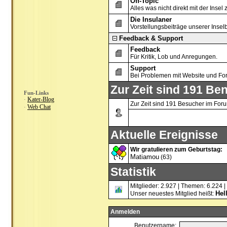
Off-Topic
Alles was nicht direkt mit der Insel 
Die Insulaner
Vorstellungsbeiträge unserer Inse
Feedback & Support
Feedback
Für Kritik, Lob und Anregungen.
Support
Bei Problemen mit Website und Fo
Zur Zeit sind 191 Ben
Fun-Links
Kater-Blog
·
Zur Zeit sind 191 Besucher im For
Web Chat
·
Aktuelle Ereignisse
Wir gratulieren zum Geburtstag:
Matiamou
(63)
Statistik
Mitglieder: 2.927 | Themen: 6.224 |
Hel
Unser neuestes Mitglied heißt:
Anmelden
Benutzername: