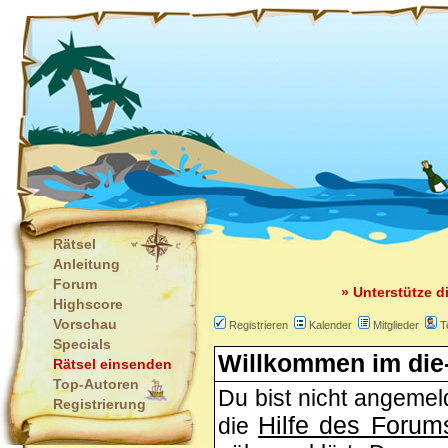
Rätsel
Anleitung
Forum
» Unterstütze d
Highscore
Vorschau
Registrieren
Kalender
Mitglieder
T
Specials
Willkommen im die-
Rätsel einsenden
Top-Autoren
Du bist nicht angemeld
Registrierung
Hilfe des Forum
die