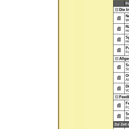
F
Die I
N
We
Rä
Hi
S
Hi
P
Fo
Allg
S
So
Of
Al
D
Vo
Feed
F
Fü
S
Be
Zur Zeit 