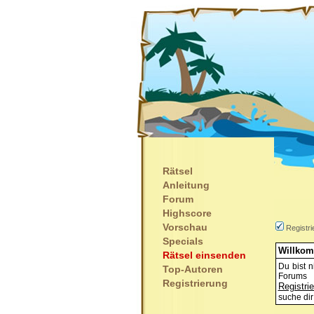
Rätsel
Anleitung
Forum
Highscore
Vorschau
Registri
Specials
Willkom
Rätsel einsenden
Du bist n
Top-Autoren
Forums 
Registrierung
Registri
suche dir