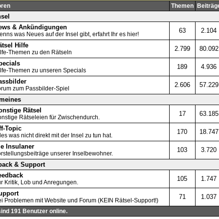
oren
Themen
Beiträg
nsel
ews & Ankündigungen
63
2.104
nns was Neues auf der Insel gibt, erfahrt Ihr es hier!
tsel Hilfe
2.799
80.092
lfe-Themen zu den Rätseln
pecials
189
4.936
lfe-Themen zu unseren Specials
assbilder
2.606
57.229
rum zum Passbilder-Spiel
emeines
onstige Rätsel
17
63.185
nstige Rätseleien für Zwischendurch.
f-Topic
170
18.747
les was nicht direkt mit der Insel zu tun hat.
ie Insulaner
103
3.720
rstellungsbeiträge unserer Inselbewohner.
back & Support
eedback
105
1.747
r Kritik, Lob und Anregungen.
upport
71
1.037
i Problemen mit Website und Forum (KEIN Rätsel-Support!)
sind 191 Benutzer online.