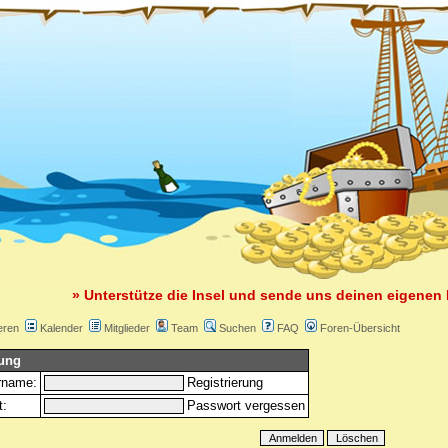
» Unterstütze die Insel und sende uns deinen eigenen 
eren
Kalender
Mitglieder
Team
Suchen
FAQ
Foren-Übersicht
ung
rname:
Registrierung
t:
Passwort vergessen