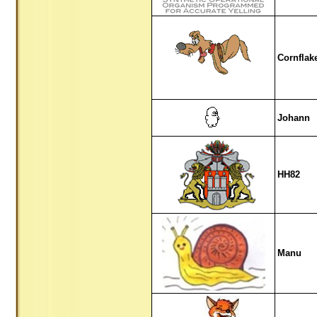
Cornflak
Johann
HH82
Manu