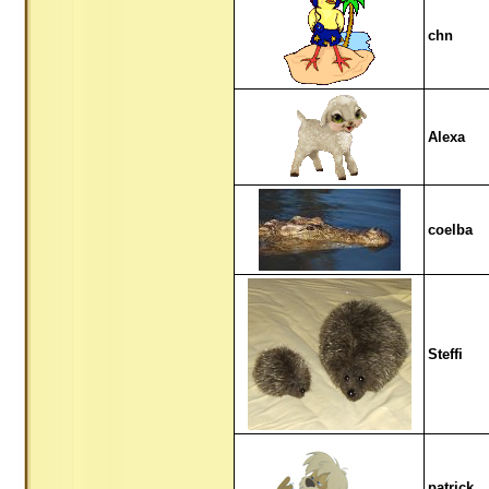
chn
Alexa
coelba
Steffi
patrick