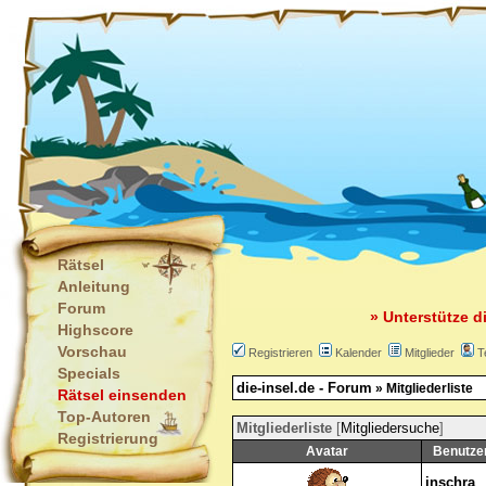
Rätsel
Anleitung
Forum
» Unterstütze d
Highscore
Vorschau
Registrieren
Kalender
Mitglieder
T
Specials
die-insel.de - Forum
» Mitgliederliste
Rätsel einsenden
Top-Autoren
Mitgliederliste
[
Mitgliedersuche
]
Registrierung
Avatar
Benutze
inschra