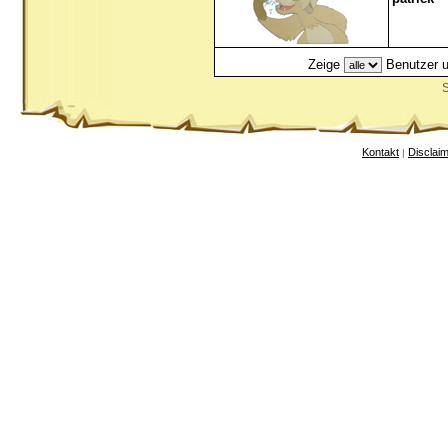
Zeige
Benutzer u
S
Kontakt
Disclai
|