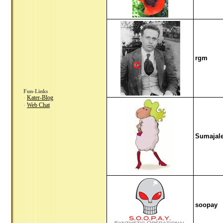
rgm
Fun-Links
Kater-Blog
·
Web Chat
·
Sumajal
soopay