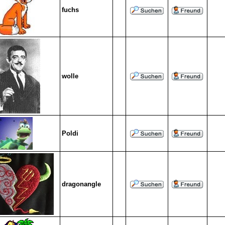
fuchs
wolle
Poldi
dragonangle