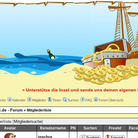
» Unterstütze die Insel und sende uns deinen eigenen 
eren
Kalender
Mitglieder
Team
Suchen
FAQ
Foren-Übersicht
l.de - Forum
» Mitgliederliste
erliste
[
Mitgliedersuche
]
Avatar
Benutzername
PN
Suchen
Freund
Face
inschra