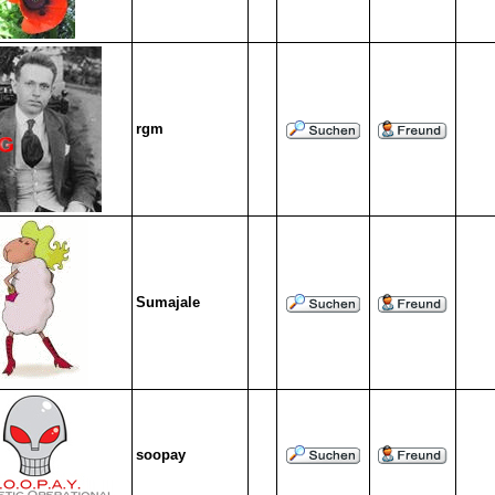
rgm
Sumajale
soopay