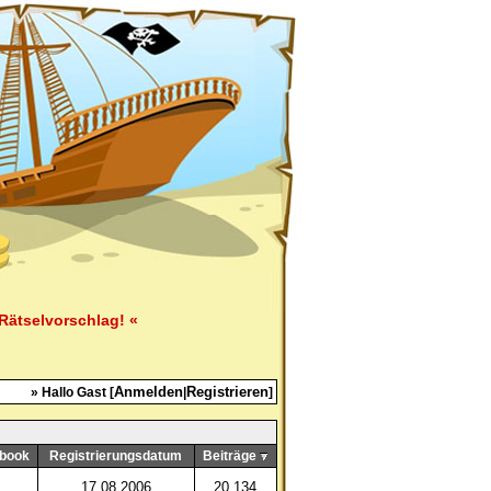
Rätselvorschlag! «
Anmelden
Registrieren
» Hallo Gast [
|
]
book
Registrierungsdatum
Beiträge
17.08.2006
20.134