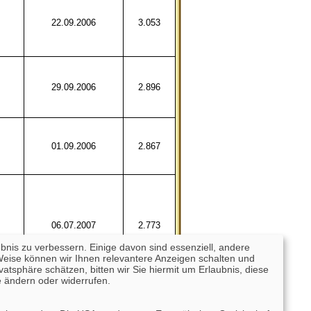
22.09.2006
3.053
29.09.2006
2.896
01.09.2006
2.867
06.07.2007
2.773
ebnis zu verbessern. Einige davon sind essenziell, andere
Weise können wir Ihnen relevantere Anzeigen schalten und
tsphäre schätzen, bitten wir Sie hiermit um Erlaubnis, diese
 ändern oder widerrufen.
05.07.2006
2.654